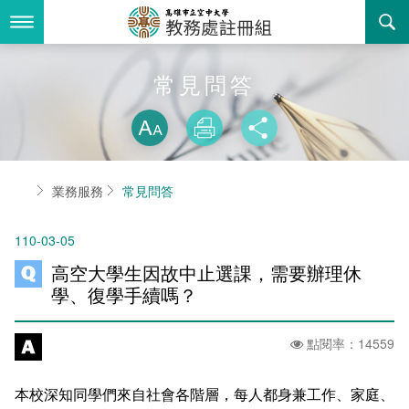
跳
到
主
要
內
最新消息
常見問答
容
略過字型切換
關於我們
放大
列印
分享
業務服務
組織職掌
首頁
業務服務
常見問答
書表下載
聯絡資訊
法令規章
110-03-05
回空大首頁
活動花絮
常見問答
高空大學生因故中止選課，需要辦理休
諮詢信箱
相關連結
學、復學手續嗎？
招生
點閱率：14559
入學
招生特訊
本校深知同學們來自社會各階層，每人都身兼工作、家庭、