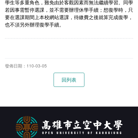
學生等多重角色，難免由於客觀因素而無法繼續學習。同學
在學
就學費用減免申請
若因事需暫停選課，並不需要辦理休學手續；想復學時，只
要在選課期間上本校網站選課，待繳費之後就算完成復學，
畢業
選系申請
成績查詢
也不須另外辦理復學手續。
學分抵免及減修申請
學生行事曆
畢業申請
數位學生證換發
畢業學分配置
校訊電子報
專業基礎必修課程
發佈日期：110-03-05
各學系學位授予