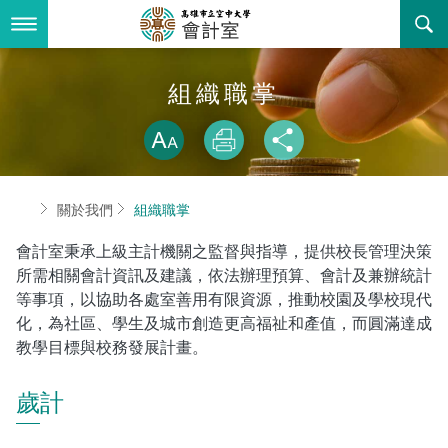
跳
到
主
要
內
最新消息
組織職掌
容
略過字型切換
關於我們
放大
列印
分享
業務服務
組織職掌
首頁
關於我們
組織職掌
書表下載
聯絡資訊
法令規章
會計室秉承上級主計機關之監督與指導，提供校長管理決策
回空大首頁
活動花絮
性別統計專區
所需相關會計資訊及建議，依法辦理預算、會計及兼辦統計
等事項，以協助各處室善用有限資源，推動校園及學校現代
諮詢信箱
常見問答
化，為社區、學生及城市創造更高福祉和產值，而圓滿達成
教學目標與校務發展計畫。
相關連結
歲計