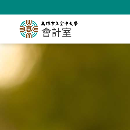
跳
到
主
要
內
容