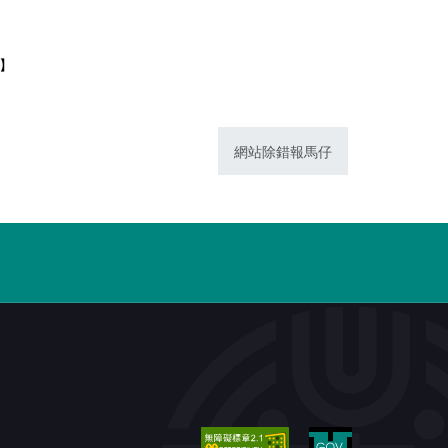
1】
網站除錯報馬仔