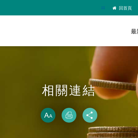
:::
回首頁
最
相關連結
略過字型切換
放大
列印
分享