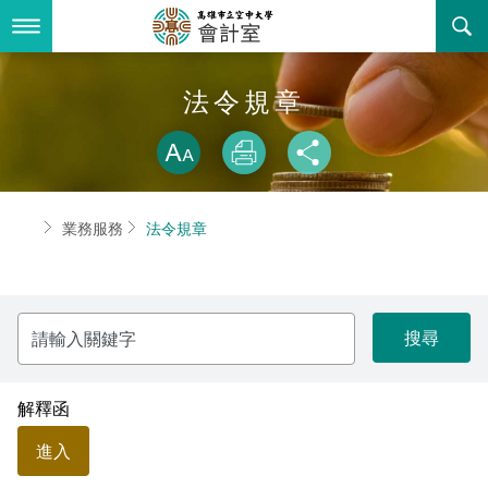
跳
到
主
要
內
最新消息
法令規章
容
略過字型切換
關於我們
放大
列印
分享
業務服務
組織職掌
首頁
業務服務
法令規章
書表下載
聯絡資訊
法令規章
回空大首頁
活動花絮
性別統計專區
請
輸
諮詢信箱
常見問答
入
關
鍵
相關連結
字
解釋函
進入