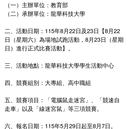
（一）主辦單位：教育部
新聞媒體專區
影音資訊
學習指導中心
大眾傳播學系
校內系統
校務系統
（二）承辦單位：龍華科技大學
校園行事曆
輔導處
外國語文學系
問卷調查
課程大綱
資訊服務線上報修系統
二、活動日期：115年8月22日及23日【
8月22
報名系統
研發處
文化藝術學系
法令規章
網路選課
消耗品申請
日（星期六）
為場地試跑活動，8月23日（星期
日）進行正式比賽活動】。
秘書處事務組
科技管理學系
書表下載
線上報名
網路教學 3.0 (111-2學期啟用)
會計預警及請購系統
秘書處出納組
健康管理與促進學系
政府公開資訊
線上報名查詢
校園行事曆
教室‧會議室預約系統
三、活動地點：龍華科技大學學生活動中心
秘書處文書組
常見問答
線上報修最新消息
四、競賽組別：大專組、高中職組
教學媒體處
意見信箱
五、競賽項目：「電腦鼠走迷宮」、「競速自
電算中心
影音資訊
各單位意見信箱
走車」以及「線迷宮鼠」等三項競賽。
圖書館
教師意見信箱
六、報名日期：115年5月29日起至8
月7日。