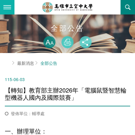
跳
到
主
要
內
最新消息
全部公告
容
略過字型切換
關於本校
全部公告
放大
列印
分享
行政單位
教務公告
空大簡介
首頁
最新消息
全部公告
學術單位
學系公告
本校位置
行政單位簡介
立案證明
115-06-03
主題網站
行政公告
空大校刊
我們的校長
學術單位簡介
空大校史
【轉知】教育部主辦2026年「電腦鼠暨智慧輪
校務資訊
活動研習
資訊圖像化專區
校長室
通識教育中心
其他好站
空大有利的學習條件
型機器人國內及國際競賽」
招標徵才
校內分機(pdf)
教務處註冊組
工商管理學系
國內外開放課程
招生資訊
組織架構
EN
發佈單位：輔導處
歷史訊息
活動花絮
教務處課務組
法律學系
資訊相關法規
在學資訊
環境設備
新生報名
一、辦理單位：