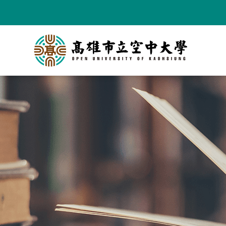
跳
到
主
要
內
容