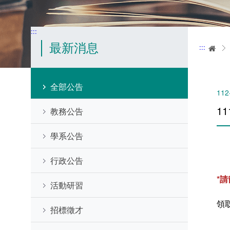
:::
最新消息
:::
首
全部公告
112
1
教務公告
學系公告
行政公告
*
活動研習
領
招標徵才