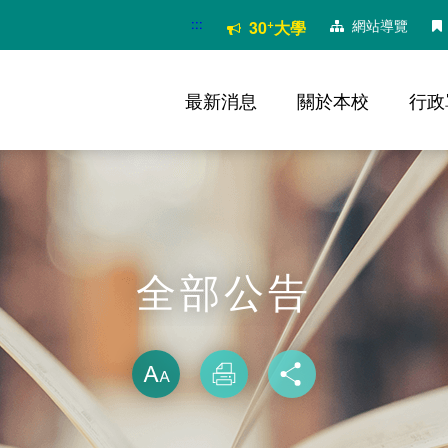
:::
+
網站導覽
30
大學
最新消息
關於本校
行政
全部公告
略過字型切換
放大
列印
分享