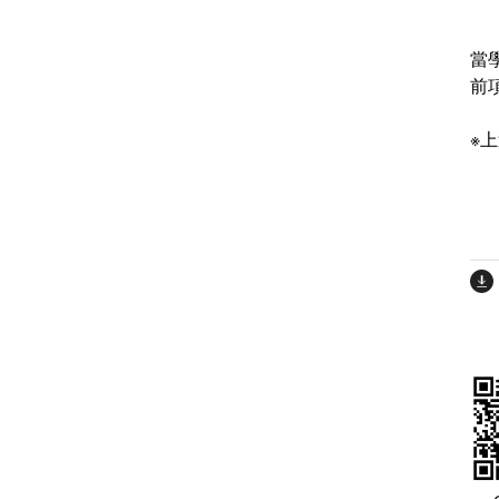
當
前
※