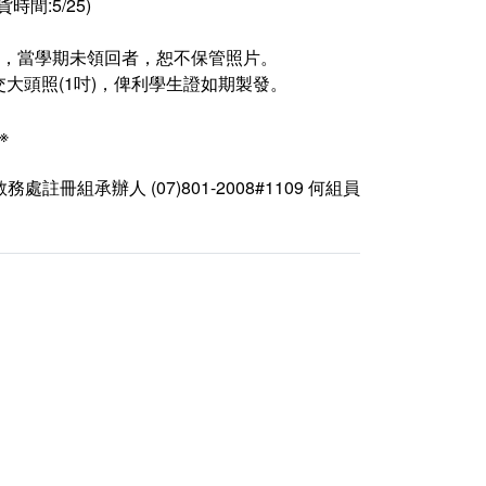
:5/25)
者，當學期未領回者，恕不保管照片。
大頭照(1吋)，俾利學生證如期製發。
※
教務處註冊組承辦人 (07)801-2008#1109 何組員