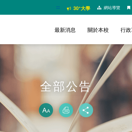
:::
+
網站導覽
30
大學
最新消息
關於本校
行政
全部公告
略過字型切換
放大
列印
分享