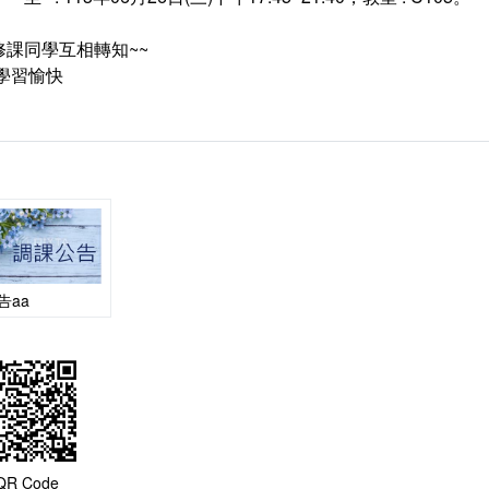
修課同學互相轉知~~
 學習愉快
告aa
QR Code