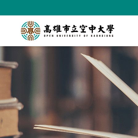
跳
到
主
要
內
容