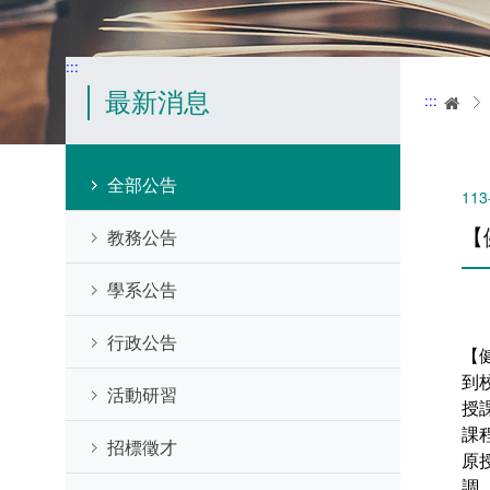
:::
最新消息
:::
首
全部公告
113
【
教務公告
學系公告
行政公告
【
到
活動研習
授課
課
招標徵才
原授
調 