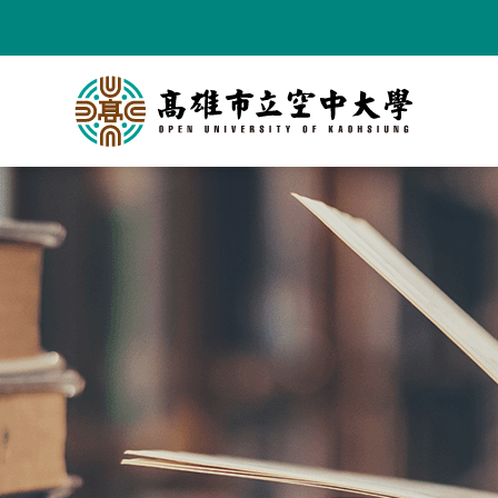
跳
到
主
要
內
容