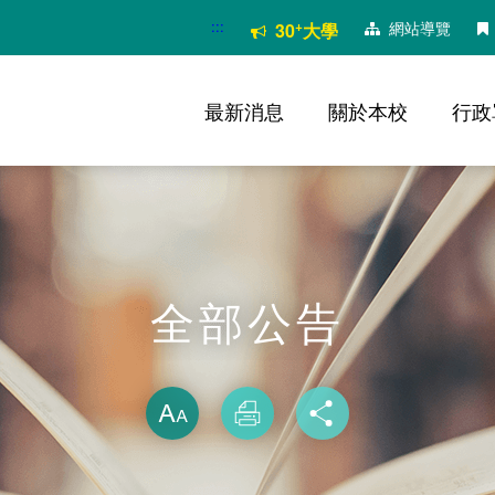
:::
+
網站導覽
30
大學
最新消息
關於本校
行政
全部公告
略過字型切換
放大
列印
分享