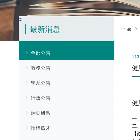
:::
最新消息
:::
首
全部公告
113
健
教務公告
學系公告
行政公告
健
活動研習
一
二
招標徵才
【