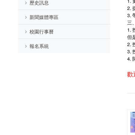
1
歷史訊息
2
3
新聞媒體專區
三
1
校園行事曆
但
2.
報名系統
3
4
歡