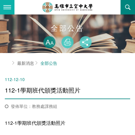
跳
到
主
要
內
最新消息
全部公告
容
略過字型切換
關於本校
全部公告
放大
列印
分享
行政單位
教務公告
空大簡介
首頁
最新消息
全部公告
學術單位
學系公告
本校位置
行政單位簡介
立案證明
112-12-10
主題網站
行政公告
空大校刊
我們的校長
學術單位簡介
空大校史
112-1學期班代頒獎活動照片
校務資訊
活動研習
資訊圖像化專區
校長室
通識教育中心
其他好站
空大有利的學習條件
發佈單位：教務處課務組
招標徵才
校內分機(pdf)
教務處註冊組
工商管理學系
國內外開放課程
招生資訊
組織架構
EN
112-1學期班代頒獎活動照片
歷史訊息
活動花絮
教務處課務組
法律學系
資訊相關法規
在學資訊
環境設備
新生報名