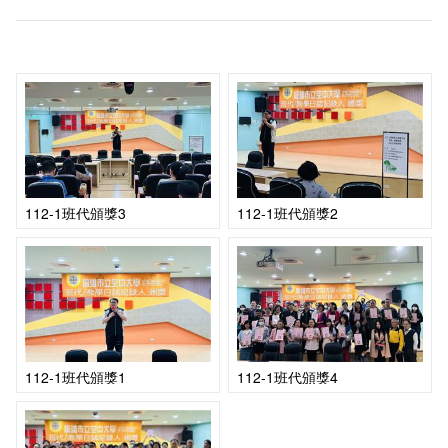
新聞媒體專區
影音資訊
學習指導中心
大眾傳播學系
校內系統
校務系統
校園行事曆
輔導處
外國語文學系
問卷調查
課程大綱
資訊服務線上報修系統
報名系統
研發處
文化藝術學系
法令規章
網路選課
消耗品申請
秘書處事務組
科技管理學系
書表下載
線上報名
網路教學 3.0 (111-2學期啟用)
會計預警及請購系統
秘書處出納組
健康管理與促進學系
政府公開資訊
線上報名查詢
校園行事曆
教室‧會議室預約系統
112-1班代頒獎3
112-1班代頒獎2
秘書處文書組
常見問答
線上報修最新消息
教學媒體處
意見信箱
電算中心
影音資訊
各單位意見信箱
112-1班代頒獎1
112-1班代頒獎4
圖書館
教師意見信箱