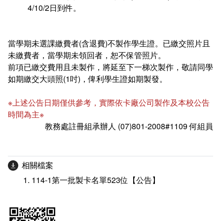
會計室
諮詢信箱
4/10/2日到件。
人事室
諮詢信箱進度查詢
當學期未選課繳費者(含退費)不製作學生證。已繳交照片且
未繳費者，當學期未領回者，恕不保管照片。
前項已繳交費用且未製作，將延至下一梯次製作，敬請同學
如期繳交大頭照(1吋)，俾利學生證如期製發。
※上述公告日期僅供參考，實際依卡廠公司製作及本校公告
時間為主※
教務處註冊組承辦人 (07)801-2008#1109 何組員
相關檔案
114-1第一批製卡名單523位【公告】