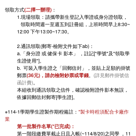
新聞媒體專區
影音資訊
學習指導中心
大眾傳播學系
校內系統
校務系統
領取方式
(二擇一辦理)
：
1.現場領取：請攜帶新生登記入學證或身分證領取，
校園行事曆
輔導處
外國語文學系
問卷調查
課程大綱
資訊服務線上報修系統
領取時間週一至週五到註冊組，上班時間早上8:30~
12:00 下午13:00~17:30。
報名系統
研發處
文化藝術學系
法令規章
網路選課
消耗品申請
2.通訊領取(郵寄-檢附文件如下ab)：
秘書處事務組
科技管理學系
書表下載
線上報名
網路教學 3.0 (111-2學期啟用)
會計預警及請購系統
a.「身分證 或 健保卡 影本」 ，註記["學號"及"領取學
生證使用"]。
秘書處出納組
健康管理與促進學系
政府公開資訊
線上報名查詢
校園行事曆
教室‧會議室預約系統
b. 可裝入學生證之「回郵信封」，並貼上足額的掛號
郵票
(36元)，請勿檢附鈔票或零錢
。
(詳見郵件掛號信
秘書處文書組
常見問答
線上報修最新消息
函計費)
。
本組收到通訊領取之信件，確認檢附證件影本無誤，
教學媒體處
意見信箱
依據回郵信封郵寄[學生證]。
電算中心
影音資訊
各單位意見信箱
※114-1學期學生證製作期程備註：
*製卡時程須配合卡廠作
業
圖書館
教師意見信箱
第一批製作名單(*已完成)：
第一階段繳費單截止日且入帳(~114/8/20)之同學 ，11