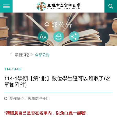
跳
到
主
要
內
最新消息
全部公告
容
略過字型切換
關於本校
全部公告
放大
列印
分享
行政單位
教務公告
空大簡介
首頁
最新消息
全部公告
學術單位
學系公告
本校位置
行政單位簡介
立案證明
114-10-02
主題網站
行政公告
空大校刊
我們的校長
學術單位簡介
空大校史
114-1學期【第1批】數位學生證可以領取了(名
校務資訊
活動研習
資訊圖像化專區
校長室
通識教育中心
其他好站
空大有利的學習條件
單如附件)​
招標徵才
校內分機(pdf)
教務處註冊組
工商管理學系
國內外開放課程
招生資訊
組織架構
EN
發佈單位：教務處註冊組
歷史訊息
活動花絮
教務處課務組
法律學系
資訊相關法規
在學資訊
環境設備
新生報名
*請留意自己是否在名單內，以免白跑一趟喔!