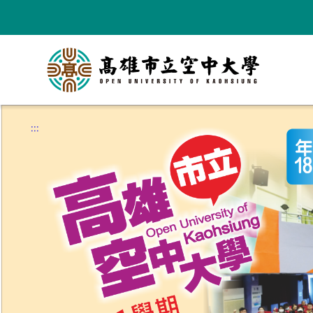
跳
到
主
要
內
容
:::