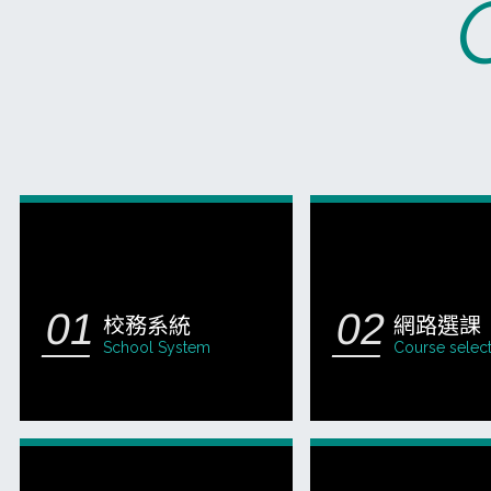
校務系統
網路選課
School System
Course selec