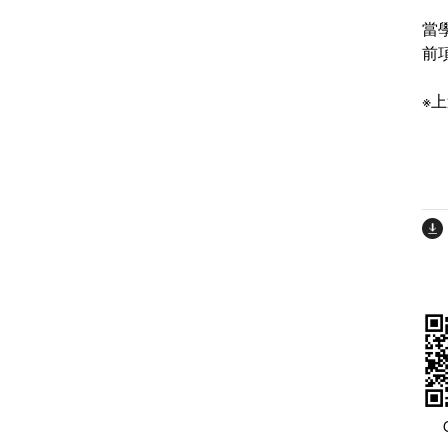
當
前
※