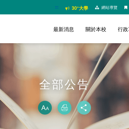
:::
+
網站導覽
30
大學
最新消息
關於本校
行政
全部公告
略過字型切換
放大
列印
分享