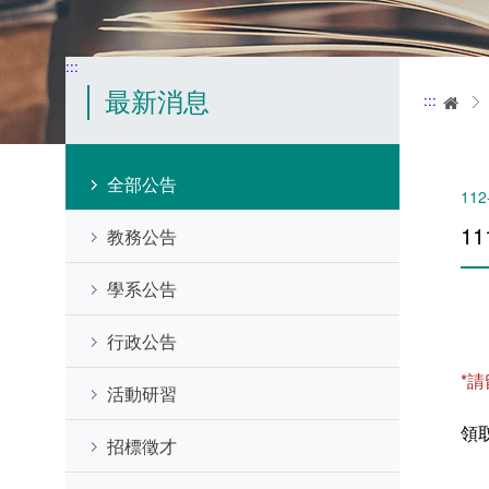
:::
最新消息
:::
首
全部公告
112
1
教務公告
學系公告
行政公告
*
活動研習
領
招標徵才