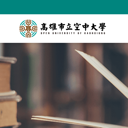
跳
到
主
要
內
容