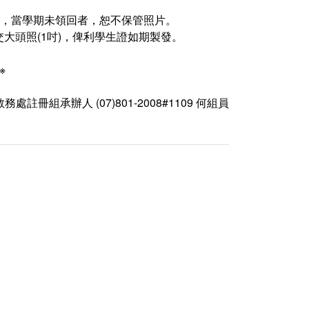
者，當學期未領回者，恕不保管照片。
大頭照(1吋)，俾利學生證如期製發。
※
教務處註冊組承辦人 (07)801-2008#1109 何組員