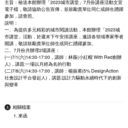
主旨：檢送本館辦理「2023城市講堂」7月份講座活動文宣
新聞媒體專區
影音資訊
學習指導中心
大眾傳播學系
校內系統
校務系統
電子檔，敬請協助公告宣傳，並鼓勵貴單位同仁或師生踴躍
參加，請查照。
校園行事曆
輔導處
外國語文學系
問卷調查
課程大綱
資訊服務線上報修系統
說明：
一、為提供多元精彩的城市閱讀活動，本館辦理「2023城
報名系統
研發處
文化藝術學系
法令規章
網路選課
消耗品申請
市講堂」活動，於週末下午安排講座，邀請各領域專家學者
開講，敬請鼓勵貴單位師生或同仁踴躍參加。
秘書處事務組
科技管理學系
書表下載
線上報名
網路教學 3.0 (111-2學期啟用)
會計預警及請購系統
二、7月份共辦理2場講座：
(一)7/1(六)14:30-17:00，講師：林薇(小紅帽 With Red創辦
秘書處出納組
健康管理與促進學系
政府公開資訊
線上報名查詢
校園行事曆
教室‧會議室預約系統
人)，講題:一場以月經為名的行動
(二)7/8(六)14:30-17:00，講師：楊振甫(5% DesignAction
秘書處文書組
常見問答
線上報修最新消息
社會設計平台發起人)，講題:設計力驅動永續時代下的創新
與變革
教學媒體處
意見信箱
電算中心
影音資訊
各單位意見信箱
相關檔案
來函
圖書館
教師意見信箱