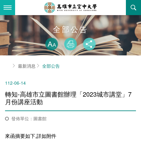
跳
到
主
要
內
最新消息
全部公告
容
略過字型切換
關於本校
全部公告
放大
列印
分享
行政單位
教務公告
空大簡介
首頁
最新消息
全部公告
學術單位
學系公告
本校位置
行政單位簡介
立案證明
112-06-14
主題網站
行政公告
空大校刊
我們的校長
學術單位簡介
空大校史
轉知-高雄市立圖書館辦理「2023城市講堂」7
校務資訊
活動研習
資訊圖像化專區
校長室
通識教育中心
其他好站
空大有利的學習條件
月份講座活動
招標徵才
校內分機(pdf)
教務處註冊組
工商管理學系
國內外開放課程
招生資訊
組織架構
EN
發佈單位：圖書館
歷史訊息
活動花絮
教務處課務組
法律學系
資訊相關法規
在學資訊
環境設備
新生報名
來函摘要如下,詳如附件