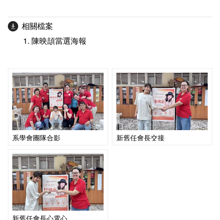
會計室
諮詢信箱
相關檔案
人事室
諮詢信箱進度查詢
陳映頡當選海報
系學會團隊合影
新舊任會長交接
新舊任會長心電心