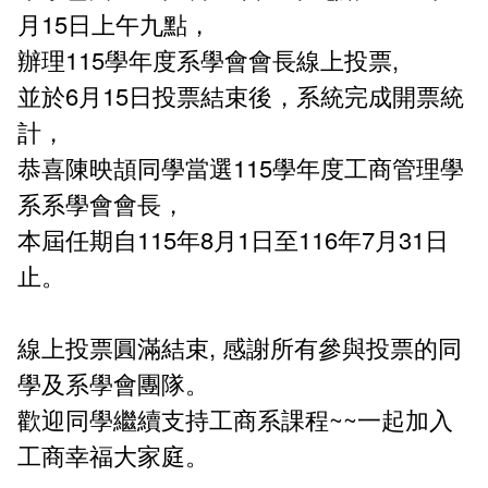
新聞媒體專區
影音資訊
學習指導中心
大眾傳播學系
校內系統
校務系統
月15日上午九點，
辦理115學年度系學會會長線上投票,
校園行事曆
輔導處
外國語文學系
問卷調查
課程大綱
資訊服務線上報修系統
並於6月15日投票結束後，系統完成開票統
報名系統
研發處
文化藝術學系
法令規章
網路選課
消耗品申請
計，
恭喜陳映頡同學當選115學年度工商管理學
秘書處事務組
科技管理學系
書表下載
線上報名
網路教學 3.0 (111-2學期啟用)
會計預警及請購系統
系系學會會長，
秘書處出納組
健康管理與促進學系
政府公開資訊
線上報名查詢
校園行事曆
教室‧會議室預約系統
本屆任期自115年8月1日至116年7月31日
止。
秘書處文書組
常見問答
線上報修最新消息
教學媒體處
意見信箱
線上投票圓滿結束, 感謝所有參與投票的同
學及系學會團隊。
電算中心
影音資訊
各單位意見信箱
歡迎同學繼續支持工商系課程~~一起加入
圖書館
教師意見信箱
工商幸福大家庭。