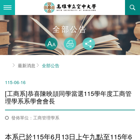
跳
到
主
要
內
最新消息
全部公告
容
略過字型切換
關於本校
全部公告
放大
列印
分享
行政單位
教務公告
空大簡介
首頁
最新消息
全部公告
學術單位
學系公告
本校位置
行政單位簡介
立案證明
115-06-16
主題網站
行政公告
空大校刊
我們的校長
學術單位簡介
空大校史
[工商系]恭喜陳映頡同學當選115學年度工商管
校務資訊
活動研習
資訊圖像化專區
校長室
通識教育中心
其他好站
空大有利的學習條件
理學系系學會會長
招標徵才
校內分機(pdf)
教務處註冊組
工商管理學系
國內外開放課程
招生資訊
組織架構
EN
發佈單位：工商管理學系
歷史訊息
活動花絮
教務處課務組
法律學系
資訊相關法規
在學資訊
環境設備
新生報名
本系已於115年6月13日上午九點至115年6