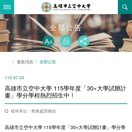
跳
到
主
要
內
最新消息
全部公告
容
略過字型切換
關於本校
全部公告
放大
列印
分享
行政單位
教務公告
空大簡介
首頁
最新消息
全部公告
學術單位
學系公告
本校位置
行政單位簡介
立案證明
115-07-03
主題網站
行政公告
空大校刊
我們的校長
學術單位簡介
空大校史
高雄市立空中大學 115學年度「30+大學試辦計
校務資訊
活動研習
資訊圖像化專區
校長室
通識教育中心
其他好站
空大有利的學習條件
畫」學分學程熱烈招生中！
招標徵才
校內分機(pdf)
教務處註冊組
工商管理學系
國內外開放課程
招生資訊
組織架構
EN
發佈單位：教務處課務組
歷史訊息
活動花絮
教務處課務組
法律學系
資訊相關法規
在學資訊
環境設備
新生報名
高雄市立空中大學 115學年度「30+大學試辦計畫」學分學