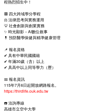
程熱烈招生中！
新聞媒體專區
影音資訊
學習指導中心
大眾傳播學系
校內系統
校務系統
🟥 四大跨域學分學程
校園行事曆
輔導處
外國語文學系
問卷調查
課程大綱
資訊服務線上報修系統
⚖️ 法律思考與實務運用
💡 社會創新與創業實務
報名系統
研發處
文化藝術學系
法令規章
網路選課
消耗品申請
✨ 時光顯影－AI數位敘事
💊 預防醫學保健與精準健康管理
秘書處事務組
科技管理學系
書表下載
線上報名
網路教學 3.0 (111-2學期啟用)
會計預警及請購系統
📌 報名資格
秘書處出納組
健康管理與促進學系
政府公開資訊
線上報名查詢
校園行事曆
教室‧會議室預約系統
✔ 具有中華民國國籍
✔ 年滿30歲（含）以上
秘書處文書組
常見問答
線上報修最新消息
✔ 具高中以上同等學力（歷）
教學媒體處
意見信箱
📅 報名資訊
115年7月6日起開放網路報名。
電算中心
影音資訊
各單位意見信箱
https://thirdlife.ouk.edu.tw
圖書館
教師意見信箱
☎️ 洽詢專線
高雄市立空中大學