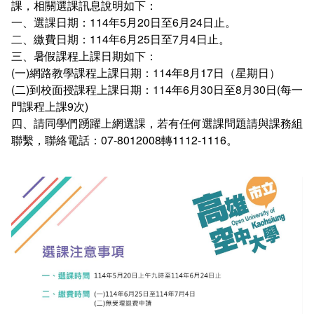
課，相關選課訊息說明如下：
新聞媒體專區
影音資訊
學習指導中心
大眾傳播學系
校內系統
校務系統
一、選課日期：114年5月20日至6月24日止。
二、繳費日期：114年6月25日至7月4日止。
校園行事曆
輔導處
外國語文學系
問卷調查
課程大綱
資訊服務線上報修系統
三、暑假課程上課日期如下：
(一)網路教學課程上課日期：114年8月17日（星期日）
報名系統
研發處
文化藝術學系
法令規章
網路選課
消耗品申請
(二)到校面授課程上課日期：114年6月30日至8月30日(每一
門課程上課9次)
秘書處事務組
科技管理學系
書表下載
線上報名
網路教學 3.0 (111-2學期啟用)
會計預警及請購系統
四、請同學們踴躍上網選課，若有任何選課問題請與課務組
聯繫，聯絡電話：07-8012008轉1112-1116。
秘書處出納組
健康管理與促進學系
政府公開資訊
線上報名查詢
校園行事曆
教室‧會議室預約系統
秘書處文書組
常見問答
線上報修最新消息
教學媒體處
意見信箱
電算中心
影音資訊
各單位意見信箱
圖書館
教師意見信箱