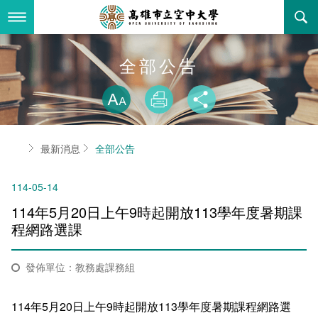
跳
到
主
要
內
最新消息
全部公告
容
略過字型切換
關於本校
全部公告
放大
列印
分享
行政單位
教務公告
空大簡介
首頁
最新消息
全部公告
學術單位
學系公告
本校位置
行政單位簡介
立案證明
114-05-14
主題網站
行政公告
空大校刊
我們的校長
學術單位簡介
空大校史
114年5月20日上午9時起開放113學年度暑期課
校務資訊
活動研習
資訊圖像化專區
校長室
通識教育中心
其他好站
空大有利的學習條件
程網路選課
招標徵才
校內分機(pdf)
教務處註冊組
工商管理學系
國內外開放課程
招生資訊
組織架構
EN
發佈單位：教務處課務組
歷史訊息
活動花絮
教務處課務組
法律學系
資訊相關法規
在學資訊
環境設備
新生報名
114年5月20日上午9時起開放113學年度暑期課程網路選