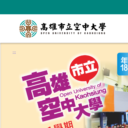
跳
到
主
要
內
容
:::