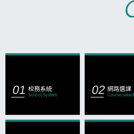
校務系統
網路選課
School System
Course selec