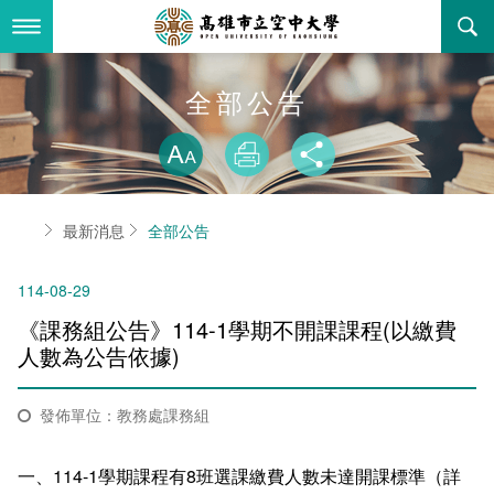
跳
到
主
要
內
最新消息
全部公告
容
略過字型切換
關於本校
全部公告
放大
列印
分享
行政單位
教務公告
空大簡介
首頁
最新消息
全部公告
學術單位
學系公告
本校位置
行政單位簡介
立案證明
114-08-29
主題網站
行政公告
空大校刊
我們的校長
學術單位簡介
空大校史
《課務組公告》114-1學期不開課課程(以繳費
校務資訊
活動研習
資訊圖像化專區
校長室
通識教育中心
其他好站
空大有利的學習條件
人數為公告依據)
招標徵才
校內分機(pdf)
教務處註冊組
工商管理學系
國內外開放課程
招生資訊
組織架構
EN
發佈單位：教務處課務組
歷史訊息
活動花絮
教務處課務組
法律學系
資訊相關法規
在學資訊
環境設備
新生報名
一、114-1學期課程有8班選課繳費人數未達開課標準（詳