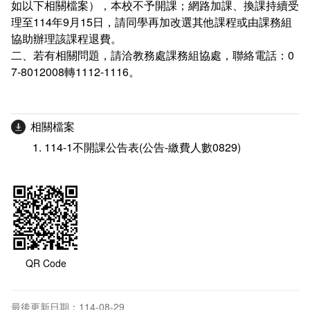
如以下相關檔案），本校不予開課；網路加課、換課持續受
新聞媒體專區
影音資訊
學習指導中心
大眾傳播學系
校內系統
校務系統
理至114年9月15日，請同學再加改選其他課程或由課務組
協助辦理該課程退費。
校園行事曆
輔導處
外國語文學系
問卷調查
課程大綱
資訊服務線上報修系統
二、若有相關問題，請洽教務處課務組協處，聯絡電話：0
7-8012008轉1112-1116。
報名系統
研發處
文化藝術學系
法令規章
網路選課
消耗品申請
秘書處事務組
科技管理學系
書表下載
線上報名
網路教學 3.0 (111-2學期啟用)
會計預警及請購系統
相關檔案
秘書處出納組
健康管理與促進學系
政府公開資訊
線上報名查詢
校園行事曆
教室‧會議室預約系統
114-1不開課公告表(公告-繳費人數0829)
秘書處文書組
常見問答
線上報修最新消息
教學媒體處
意見信箱
電算中心
影音資訊
各單位意見信箱
QR Code
圖書館
教師意見信箱
最後更新日期：114-08-29