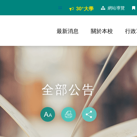
:::
+
網站導覽
30
大學
最新消息
關於本校
行政
全部公告
略過字型切換
放大
列印
分享