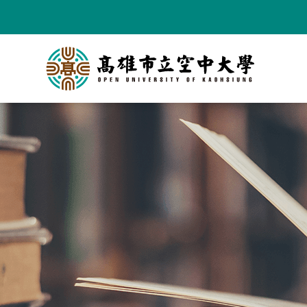
跳
到
主
要
內
容