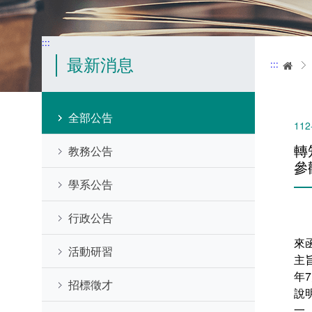
:::
最新消息
:::
首
全部公告
112
轉
教務公告
參
學系公告
行政公告
來
活動研習
主
年
招標徵才
說
一