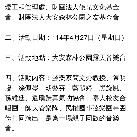
新聞媒體專區
影音資訊
學習指導中心
大眾傳播學系
校內系統
校務系統
燈工程管理處、財團法人億光文化基金
會、財團法人大安森林公園之友基金會
校園行事曆
輔導處
外國語文學系
問卷調查
課程大綱
資訊服務線上報修系統
報名系統
研發處
文化藝術學系
法令規章
網路選課
消耗品申請
二、活動日期：114年4月27日（星期日）
秘書處事務組
科技管理學系
書表下載
線上報名
網路教學 3.0 (111-2學期啟用)
會計預警及請購系統
三、活動地點：大安森林公園露天音樂台
秘書處出納組
健康管理與促進學系
政府公開資訊
線上報名查詢
校園行事曆
教室‧會議室預約系統
四、活動內容：聲樂家簡文秀教授、陳明
秘書處文書組
常見問答
線上報修最新消息
虔、凃佩岑、胡藝芬、藍麗婷、黑旋風、
教學媒體處
意見信箱
孫維廷、返璞歸真氣功協會、臺大校友合
唱團、師大管樂隊、民權國小弦樂團等團
電算中心
影音資訊
各單位意見信箱
體共同演出，是為一場親子同歡的音樂
圖書館
教師意見信箱
會。