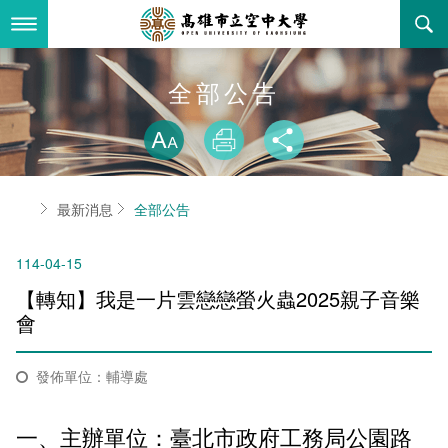
跳
到
主
要
內
最新消息
全部公告
容
略過字型切換
關於本校
全部公告
放大
列印
分享
行政單位
教務公告
空大簡介
首頁
最新消息
全部公告
學術單位
學系公告
本校位置
行政單位簡介
立案證明
114-04-15
主題網站
行政公告
空大校刊
我們的校長
學術單位簡介
空大校史
【轉知】我是一片雲戀戀螢火蟲2025親子音樂
校務資訊
活動研習
資訊圖像化專區
校長室
通識教育中心
其他好站
空大有利的學習條件
會
招標徵才
校內分機(pdf)
教務處註冊組
工商管理學系
國內外開放課程
招生資訊
組織架構
EN
發佈單位：輔導處
歷史訊息
活動花絮
教務處課務組
法律學系
資訊相關法規
在學資訊
環境設備
新生報名
一、主辦單位：臺北市政府工務局公園路