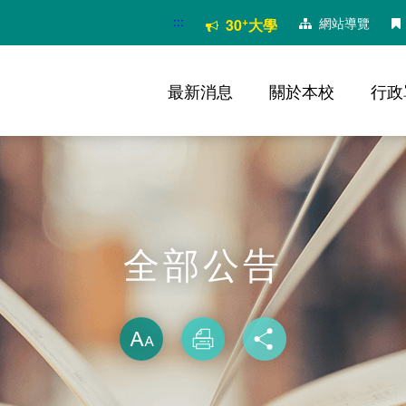
:::
+
網站導覽
30
大學
最新消息
關於本校
行政
全部公告
略過字型切換
放大
列印
分享