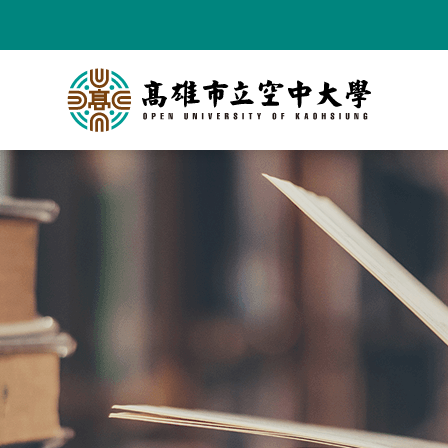
跳
到
主
要
內
容