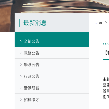
:::
最新消息
:::
首
全部公告
115
【
教務公告
學系公告
行政公告
主
國
活動研習
說
衛生
招標徵才