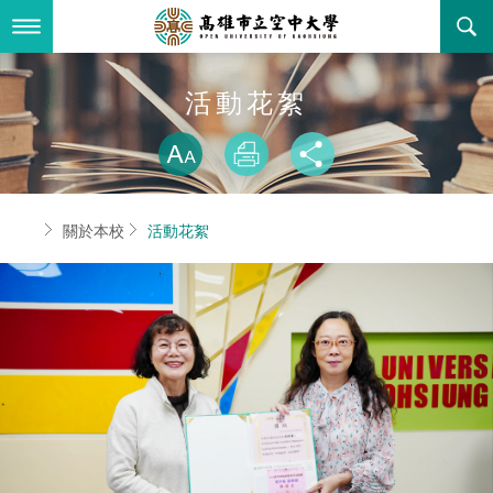
跳
到
主
要
內
最新消息
活動花絮
容
略過字型切換
關於本校
全部公告
放大
列印
分享
行政單位
教務公告
空大簡介
首頁
關於本校
活動花絮
學術單位
學系公告
本校位置
行政單位簡介
立案證明
主題網站
行政公告
空大校刊
我們的校長
學術單位簡介
空大校史
校務資訊
活動研習
資訊圖像化專區
校長室
通識教育中心
其他好站
空大有利的學習條件
招標徵才
校內分機(pdf)
教務處註冊組
工商管理學系
國內外開放課程
招生資訊
組織架構
EN
歷史訊息
活動花絮
教務處課務組
法律學系
資訊相關法規
在學資訊
環境設備
新生報名