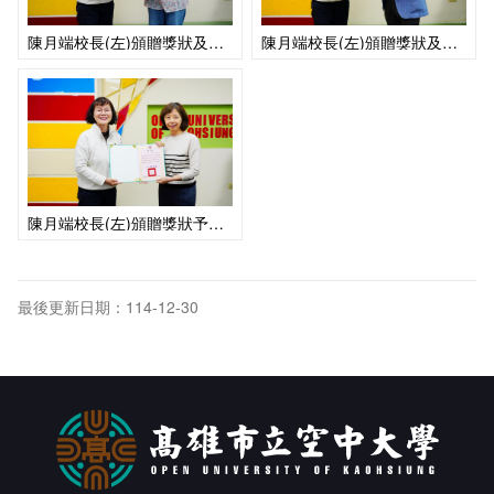
陳月端校長(左)頒贈獎狀及獎金予外文系何妤蓁副教授(右)
陳月端校長(左)頒贈獎狀及獎金予工商系薛昭義副教授(右)
陳月端校長(左)頒贈獎狀予健管系黃鈺婷助理教授(右)
最後更新日期：114-12-30