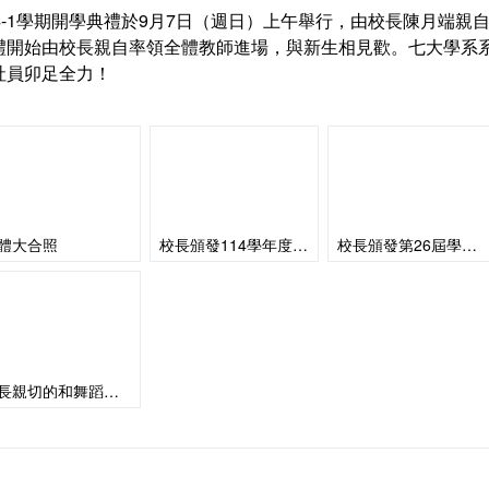
14-1學期開學典禮於9月7日（週日）上午舉行，由校長陳月端親
禮開始由校長親自率領全體教師進場，與新生相見歡。七大學系
社員卯足全力！
體大合照
校長頒發114學年度系學會會長當選證書
校長頒發第26屆學生代表選證書
校長親切的和舞蹈社社員合照