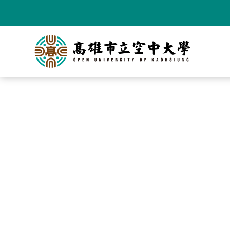
跳
到
主
要
內
容