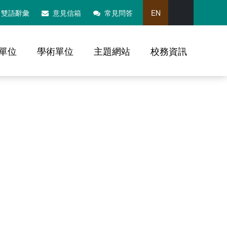
搜尋
雙語辭彙
意見信箱
常見問答
EN
單位
學術單位
主題網站
校務資訊
，社群分享工具列