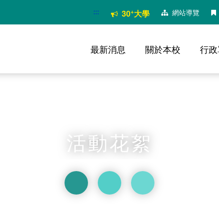
:::
+
網站導覽
30
大學
最新消息
關於本校
行政
活動花絮
略過字型切換
放大
列印
分享