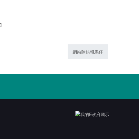
1】
網站除錯報馬仔