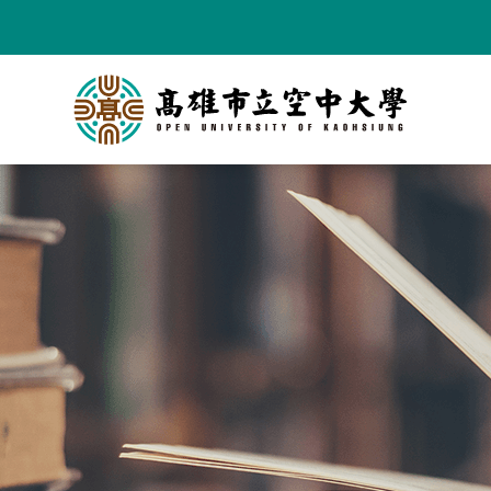
跳
到
主
要
內
容