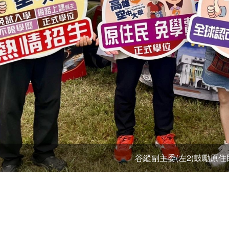
谷縱副主委(左2)鼓勵原住