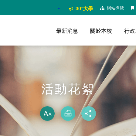
:::
+
網站導覽
30
大學
最新消息
關於本校
行政
活動花絮
略過字型切換
放大
列印
分享