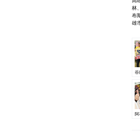
高
林
布
雄