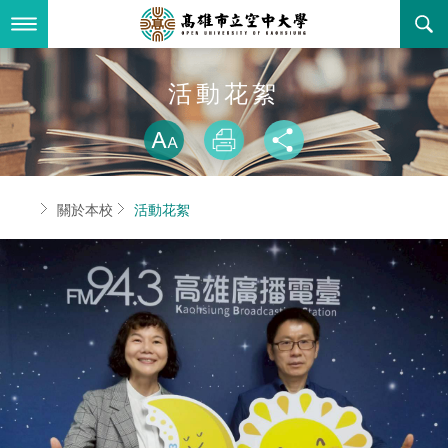
跳
到
主
要
內
最新消息
活動花絮
容
略過字型切換
關於本校
全部公告
放大
列印
分享
行政單位
教務公告
空大簡介
首頁
關於本校
活動花絮
學術單位
學系公告
本校位置
行政單位簡介
立案證明
主題網站
行政公告
空大校刊
我們的校長
學術單位簡介
空大校史
校務資訊
活動研習
資訊圖像化專區
校長室
通識教育中心
其他好站
空大有利的學習條件
招標徵才
校內分機(pdf)
教務處註冊組
工商管理學系
國內外開放課程
招生資訊
組織架構
EN
歷史訊息
活動花絮
教務處課務組
法律學系
資訊相關法規
在學資訊
環境設備
新生報名