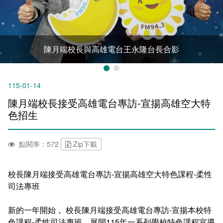
新聞媒體專區
影音資訊
學習指導中心
大眾傳播學系
校內系統
校務系統
校園行事曆
輔導處
外國語文學系
問卷調查
課程大綱
資訊服務線上報修系統
陳月端校長與高雄電台王永隆台長合影
報名系統
研發處
文化藝術學系
法令規章
網路選課
消耗品申請
秘書處事務組
科技管理學系
書表下載
線上報名
網路教學 3.0 (111-2學期啟用)
會計預警及請購系統
115-01-14
陳月端校長接受高雄電台專訪-宣揚高雄空大特
秘書處出納組
健康管理與促進學系
政府公開資訊
線上報名查詢
校園行事曆
教室‧會議室預約系統
色招生
秘書處文書組
常見問答
線上報修最新消息
點閱率：572
Zip下載
教學媒體處
意見信箱
校長陳月端接受高雄電台專訪-宣揚高雄空大特色課程-柔性
電算中心
影音資訊
各單位意見信箱
司法專班
圖書館
教師意見信箱
新的一年開始， 校長陳月端接受高雄電台專訪-宣揚本校特
色課程-柔性司法專班，展開115年一系列學校特色課程宣導