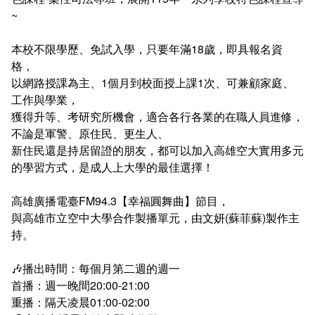
會計室
諮詢信箱
~
人事室
諮詢信箱進度查詢
本校不限學歷、免試入學，只要年滿18歲，即具報名資
格，
以網路授課為主、1個月到校面授上課1次、可兼顧家庭、
工作與學業，
獲得升等、考研究所機會，適合各行各業的在職人員進修，
不論是軍警、原住民、更生人、
新住民還是持居留證的朋友，都可以加入高雄空大實用多元
的學習方式，是成人上大學的最佳選擇！
高雄廣播電臺FM94.3【幸福圓舞曲】節目，
與高雄市立空中大學合作製播單元，由文妍(蘇菲蘇)製作主
持。
🎶播出時間：每個月第二週的週一
首播：週一晚間20:00-21:00
重播：隔天凌晨01:00-02:00