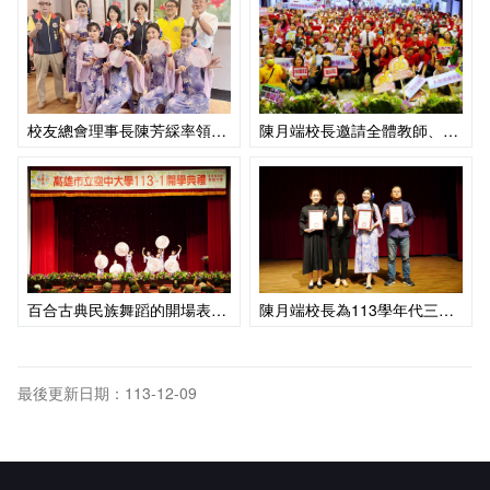
校友總會理事長陳芳綵率領常務監事林燈發、副秘書長黃秀香蒞臨開學典禮共襄盛舉
陳月端校長邀請全體教師、學生自治團體幹部群與新生大合照，現場熱鬧非凡
百合古典民族舞蹈的開場表演優雅柔美博得滿堂賀采
陳月端校長為113學年代三位學生代表頒發當選證書
最後更新日期：113-12-09