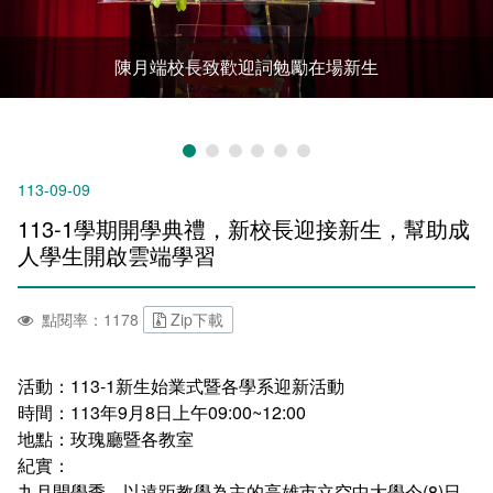
新聞媒體專區
影音資訊
學習指導中心
大眾傳播學系
校內系統
校務系統
陳月端校長致歡迎詞勉勵在場新生
校園行事曆
輔導處
外國語文學系
問卷調查
課程大綱
資訊服務線上報修系統
報名系統
研發處
文化藝術學系
法令規章
網路選課
消耗品申請
秘書處事務組
科技管理學系
書表下載
線上報名
網路教學 3.0 (111-2學期啟用)
會計預警及請購系統
113-09-09
113-1學期開學典禮，新校長迎接新生，幫助成
秘書處出納組
健康管理與促進學系
政府公開資訊
線上報名查詢
校園行事曆
教室‧會議室預約系統
人學生開啟雲端學習
秘書處文書組
常見問答
線上報修最新消息
點閱率：1178
Zip下載
教學媒體處
意見信箱
活動：113-1新生始業式暨各學系迎新活動
電算中心
影音資訊
各單位意見信箱
時間：113年9月8日上午09:00~12:00
地點：玫瑰廳暨各教室
圖書館
教師意見信箱
紀實：
九月開學季，以遠距教學為主的高雄市立空中大學今(8)日