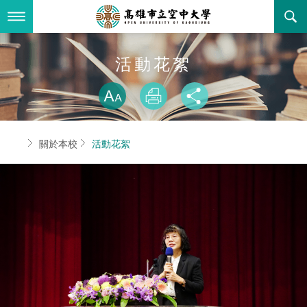
跳
到
主
要
內
最新消息
活動花絮
容
略過字型切換
關於本校
全部公告
放大
列印
分享
行政單位
教務公告
空大簡介
首頁
關於本校
活動花絮
學術單位
學系公告
本校位置
行政單位簡介
立案證明
主題網站
行政公告
空大校刊
我們的校長
學術單位簡介
空大校史
校務資訊
活動研習
資訊圖像化專區
校長室
通識教育中心
其他好站
空大有利的學習條件
招標徵才
校內分機(pdf)
教務處註冊組
工商管理學系
國內外開放課程
招生資訊
組織架構
EN
歷史訊息
活動花絮
教務處課務組
法律學系
資訊相關法規
在學資訊
環境設備
新生報名