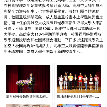
會計室
諮詢信箱
在校園辦理新生始業式與各項迎新活動。高雄空大師生無不
卯足全力迎接新生，七大學系系學會、各類社團全體總動
人事室
諮詢信箱進度查詢
員，校園重現熱鬧景象，成人新生重拾書本上學難掩興奮之
情，甫上任的高雄空大校長陳月端恭喜新生取得大學入學許
可證，不論18歲，還是80歲，高雄空大都可以幫助你一圓
大學夢。高雄空大113-1學期開學典禮，校園裡同時辦理各
學系迎新說明會和社團博覽會活動，平日多以遠距教學為主
的空大校園再現熱情與活力。高雄空大以實體開學典禮讓新
生認識校園，為成人學生開啟全新的校園生活。
陳月端校長致歡迎詞勉勵在場新生
陳月端校長為113學年度七學系系學會會長頒發當選證書