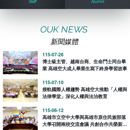
Staff
Alumni
歷史訊息
活動花絮
教務處課務組
法律學系
資訊相關法規
在學資訊
環境設備
新生報名
新聞媒體專區
影音資訊
學習指導中心
大眾傳播學系
校內系統
校務系統
OUK NEWS
新聞媒體
校園行事曆
輔導處
外國語文學系
問卷調查
課程大綱
資訊服務線上報修系統
115-07-26
報名系統
研發處
文化藝術學系
法令規章
網路選課
消耗品申請
博士級主管、越南台商、生命鬥士同台畢
業 高雄空大成人畢業生寫下終身學習故事
秘書處事務組
科技管理學系
書表下載
線上報名
網路教學 3.0 (111-2學期啟用)
會計預警及請購系統
115-07-10
接軌國際人權趨勢 高雄空大推動「人權與
秘書處出納組
健康管理與促進學系
政府公開資訊
線上報名查詢
校園行事曆
教室‧會議室預約系統
法律學堂」深化人權與法治教育
秘書處文書組
常見問答
線上報修最新消息
115-06-12
高雄市立空中大學與高雄市原住民族部落
教學媒體處
意見信箱
大學召開兩校交流會議 共創合作共榮新篇