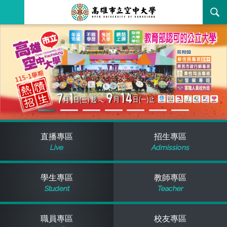
跳
到
主
最新消息
要
內
容
關於本校
全部公告
行政單位
教務公告
空大簡介
學術單位
學系公告
本校位置
行政單位簡介
立案證明
直播專區
招生專區
Live
Admissions
主題網站
行政公告
空大校刊
我們的校長
學術單位簡介
空大校史
學生專區
教師專區
校務資訊
活動研習
資訊圖像化專區
校長室
通識教育中心
其他好站
空大有利的學習條件
Student
Teacher
招標徵才
校內分機(pdf)
教務處註冊組
工商管理學系
國內外開放課程
招生資訊
組織架構
EN
職員專區
校友專區