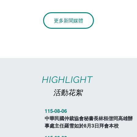
章
電算中心
影音資訊
各單位意見信箱
更多新聞媒體
圖書館
教師意見信箱
會計室
諮詢信箱
人事室
諮詢信箱進度查詢
HIGHLIGHT
活動花絮
115-08-06
中華民國仲裁協會秘書長林桓偕同高雄辦
事處主任羅雪如於8月3日拜會本校