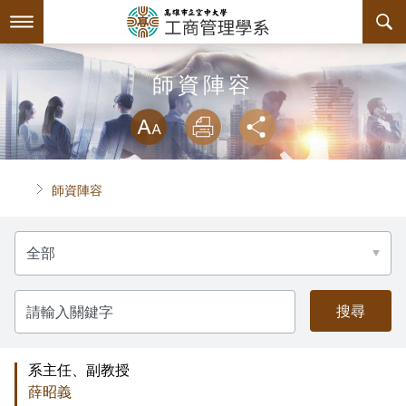
跳
到
主
要
內
最新消息
師資陣容
容
略過字型切換
系所簡介
放大
列印
分享
師資陣容
關於本系
首頁
師資陣容
課程規劃
本系特色
請
互動服務
教育目標與核心能力
課程簡介
選
擇:
系學會
系主任介紹
課程總覽
檔案下載
請
輸
入
回空大首頁
工商系訊
授課大綱
相關連結
組織章程
關
鍵
字
系主任、副教授
評鑑專區
教材資訊
活動花絮
學會幹部
薛昭義