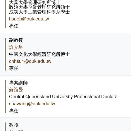
大葉大學管理研究所博士
連絡系辦
推廣課程
常見問答
政治大學企業管理研究所碩士
成功大學工業管理科學系學士
hsueh@ouk.edu.tw
諮詢信箱
認證課程
專任
畢業學分配置
購物中心認證課程
副教授
許介星
學分抵免及減修申請
IOPCA認證課程
中國文化大學經濟研究所博士
chhsu1@ouk.edu.tw
課程地圖
30+大學試辦計畫學分學程
專任
課程地圖主頁
專案講師
蘇誼晏
專業基礎必選修與領域
Central Queensland University Professional Doctora
suawang@ouk.edu.tw
專任
教授