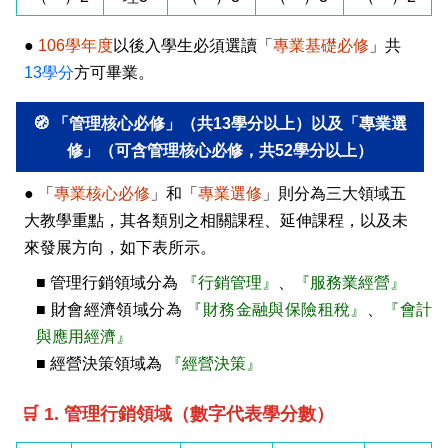
連絡系辦
推廣課程
常見問答
●
106學年度
以後入學生必須選讀「
專業基礎必修
」共
諮詢信箱
認證課程
13學分
方可畢業。
畢業學分配置
購物中心認證課程
🧭 「管理核心必修」（共13學分以上）以及「專業選
修」（可含管理核心必修，共52學分以上）
學分抵免及減修申請
IOPCA認證課程
● 「
專業核心必修
」和「
專業選修
」則分為三大領域五
課程地圖
30+大學試辦計畫學分學程
大教學重點，其各類別之相關課程、延伸課程，以及未
來發展方向，如下表所示。
課程地圖主頁
■ 管理行銷領域分為
『行銷管理』
、
『服務業經營』
專業基礎必選修與領域
■ 財會經濟領域分為
『財務金融與保險租稅』
、
『會計
與應用經濟』
■ 經營決策領域為
『經營決策』
🛒 1. 管理行銷領域（數字代表學分數）