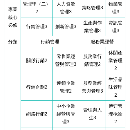
管理學（二）
人力資源
物業管
策略管理3
專業
2
管理3
理3
核心
生產與作
資訊管
必修
行銷管理3
創新管理3
業管理3
理3
分類
行銷管理
服務業經營
休閒產
零售業經
服務業行
關係行銷2
業管理
營與管理3
銷管理2
2
生活品
連鎖企業
服務業經
行銷企劃2
味管理
管理2
營與管理3
2
中小企業
博弈管
管理與人
網路行銷2
經營與管
理概論
生3
理3
2