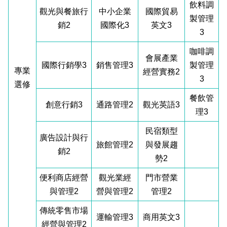
飲料調
觀光與餐旅行
中小企業
國際貿易
製管理
銷2
國際化3
英文3
3
咖啡調
會展產業
國際行銷學3
銷售管理3
製管理
專業
經營實務2
3
選修
餐飲管
創意行銷3
通路管理2
觀光英語3
理3
民宿類型
廣告設計與行
旅館管理2
與發展趨
銷2
勢2
便利商店經營
觀光業經
門市營業
與管理2
營與管理2
管理2
傳統零售市場
運輸管理3
商用英文3
經營與管理2