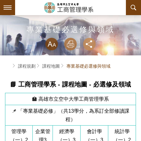
跳
到
主
要
內
最新消息
專業基礎必選修與領域
容
略過字型切換
系所簡介
放大
列印
分享
師資陣容
關於本系
首頁
課程規劃
課程地圖
專業基礎必選修與領域
課程規劃
本系特色
📘
工商管理學系 - 課程地圖 - 必選修及領域
互動服務
教育目標與核心能力
課程簡介
🏫 高雄市立空中大學工商管理學系
系學會
系主任介紹
課程總覽
檔案下載
📌 「專業基礎必修」（共13學分，為系訂全部修讀課
回空大首頁
工商系訊
授課大綱
相關連結
組織章程
程）
評鑑專區
教材資訊
活動花絮
學會幹部
管理學
企業管
經濟學
會計學
統計學
（一）2
理3
（一）3
（一）3
（一）2