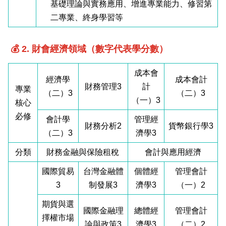
基礎理論與實務應用、增進專業能力、修習第
二專業、終身學習等
💰 2. 財會經濟領域（數字代表學分數）
成本會
經濟學
成本會計
財務管理3
計
專業
（二）3
（二）3
（一）3
核心
必修
會計學
管理經
財務分析2
貨幣銀行學3
（二）3
濟學3
分類
財務金融與保險租稅
會計與應用經濟
國際貿易
台灣金融體
個體經
管理會計
3
制發展3
濟學3
（一）2
期貨與選
國際金融理
總體經
管理會計
擇權市場
論與政策3
濟學3
（二）2