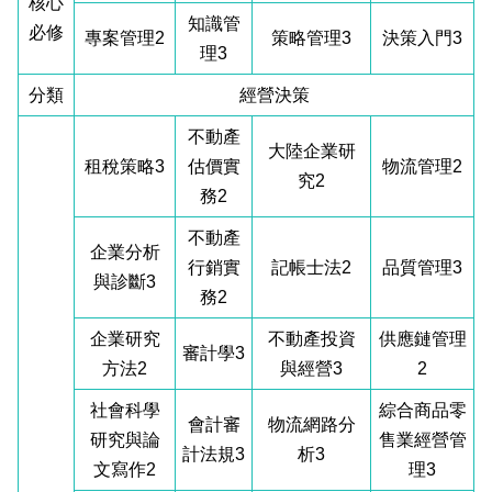
核心
知識管
必修
專案管理2
策略管理3
決策入門3
理3
分類
經營決策
不動產
大陸企業研
租稅策略3
估價實
物流管理2
究2
務2
不動產
企業分析
行銷實
記帳士法2
品質管理3
與診斷3
務2
企業研究
不動產投資
供應鏈管理
審計學3
方法2
與經營3
2
社會科學
綜合商品零
會計審
物流網路分
研究與論
售業經營管
計法規3
析3
文寫作2
理3