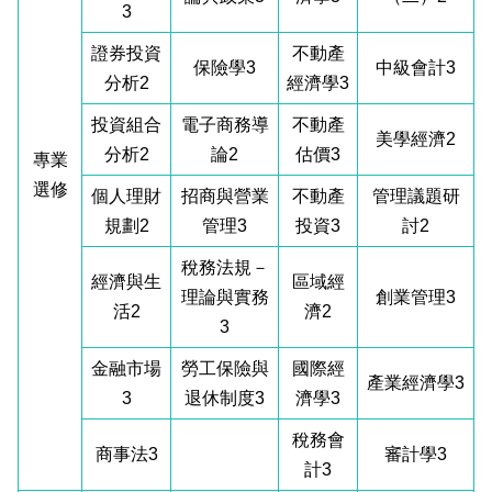
3
證券投資
不動產
保險學3
中級會計3
分析2
經濟學3
投資組合
電子商務導
不動產
美學經濟2
分析2
論2
估價3
專業
選修
個人理財
招商與營業
不動產
管理議題研
規劃2
管理3
投資3
討2
稅務法規－
經濟與生
區域經
理論與實務
創業管理3
活2
濟2
3
金融市場
勞工保險與
國際經
產業經濟學3
3
退休制度3
濟學3
稅務會
商事法3
審計學3
計3