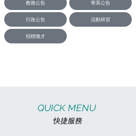
教務公告
學系公告
行政公告
活動研習
招標徵才
03
07
(五)
高雄市立空中大學 115學年度「30+大學試辦計畫」學分學程熱烈招生中！
高雄市立空中大學 115學年度「30+大學試
辦計畫」學分學程熱烈招生中！ 🟥 四大跨域
學分學程 ⚖️ 法律思考與實務運用 💡 社會創
新與創業實務 ✨ 時光顯影－AI數位敘事 💊
29
預
06
(一)
《課務組公告》115年7月1日起開放115-1學期網路選課及現場選課
一、115-1學期選課開放時間為115年7月1日