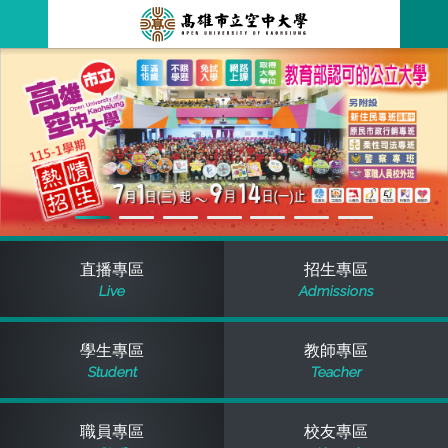
跳
到
主
最新消息
要
內
容
關於本校
全部公告
行政單位
教務公告
空大簡介
學術單位
學系公告
本校位置
行政單位簡介
立案證明
直播專區
招生專區
Live
Admissions
主題網站
行政公告
空大校刊
我們的校長
學術單位簡介
空大校史
學生專區
教師專區
校務資訊
活動研習
資訊圖像化專區
校長室
通識教育中心
其他好站
空大有利的學習條件
Student
Teacher
招標徵才
校內分機(pdf)
教務處註冊組
工商管理學系
國內外開放課程
招生資訊
組織架構
EN
職員專區
校友專區