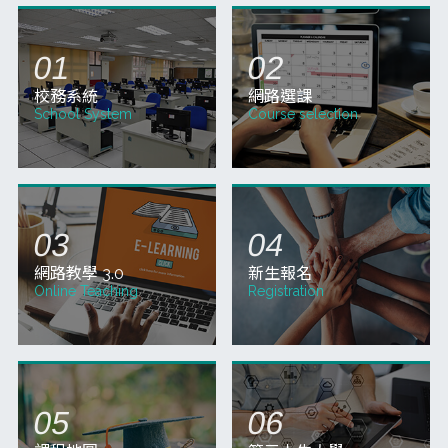
(星期三)上午09:00～115年9月14日(星期一)
止，請同學於規定時間內完成選課。 二、網
路加選課程、換課或現場選課時間自115年8
01
月10日(星期
07
(三)
115-1學期繳費期間8/10~8/18，請準時繳納！
115-1學期選課之課程學雜費，自115年8月
10日(一)開始繳費，並以平信寄發繳費單，
請於115年8月18日(二)前辦理繳費完成。 本
校提供多元的繳費方式： 「臺灣銀行學雜費
入
更多教務公告