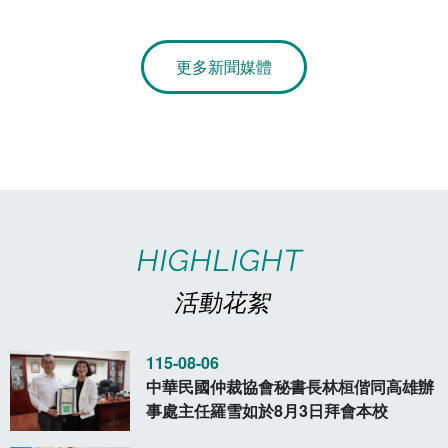
章
電算中心
影音資訊
各單位意見信箱
更多新聞媒體
圖書館
教師意見信箱
會計室
諮詢信箱
人事室
諮詢信箱進度查詢
HIGHLIGHT
活動花絮
115-08-06
中華民國仲裁協會秘書長林桓偕同高雄辦
事處主任羅雪如於8月3日拜會本校