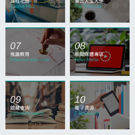
QUICK MENU
快捷服務
校務系統
網路選課
School System
Course selection
網路教學 3.0
新生報名
Online Teaching
Registration