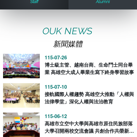
Staff
Alumni
歷史訊息
活動花絮
教務處課務組
法律學系
資訊相關法規
在學資訊
環境設備
新生報名
新聞媒體專區
影音資訊
學習指導中心
大眾傳播學系
校內系統
校務系統
OUK NEWS
新聞媒體
校園行事曆
輔導處
外國語文學系
問卷調查
課程大綱
資訊服務線上報修系統
115-07-26
報名系統
研發處
文化藝術學系
法令規章
網路選課
消耗品申請
博士級主管、越南台商、生命鬥士同台畢
業 高雄空大成人畢業生寫下終身學習故事
秘書處事務組
科技管理學系
書表下載
線上報名
網路教學 3.0 (111-2學期啟用)
會計預警及請購系統
115-07-10
接軌國際人權趨勢 高雄空大推動「人權與
秘書處出納組
健康管理與促進學系
政府公開資訊
線上報名查詢
校園行事曆
教室‧會議室預約系統
法律學堂」深化人權與法治教育
秘書處文書組
常見問答
線上報修最新消息
115-06-12
高雄市立空中大學與高雄市原住民族部落
教學媒體處
意見信箱
大學召開兩校交流會議 共創合作共榮新篇