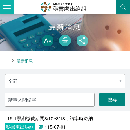
跳
到
主
要
內
最新消息
最新消息
容
略過字型切換
關於我們
放大
列印
分享
業務服務
組織職掌
首頁
最新消息
書表下載
聯絡資訊
法令規章
分
回空大首頁
活動花絮
常見問答
類
名
稱
諮詢信箱
相關連結
請
輸
入
關
鍵
字
115-1學期繳費期間8/10~8/18，請準時繳納！
秘書處出納組
115-07-01