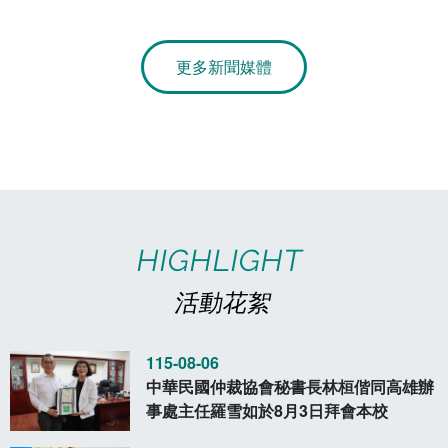
章
電算中心
影音資訊
各單位意見信箱
更多新聞媒體
圖書館
教師意見信箱
會計室
諮詢信箱
人事室
諮詢信箱進度查詢
HIGHLIGHT
活動花絮
115-08-06
中華民國仲裁協會秘書長林桓偕同高雄辦
事處主任羅雪如於8月3日拜會本校