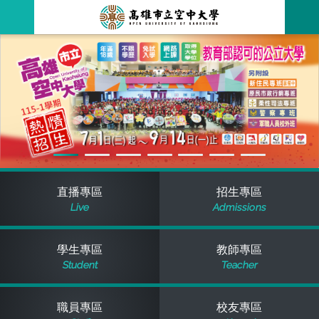
跳
到
主
最新消息
要
內
容
關於本校
全部公告
行政單位
教務公告
空大簡介
學術單位
學系公告
本校位置
行政單位簡介
立案證明
直播專區
招生專區
Live
Admissions
主題網站
行政公告
空大校刊
我們的校長
學術單位簡介
空大校史
學生專區
教師專區
校務資訊
活動研習
資訊圖像化專區
校長室
通識教育中心
其他好站
空大有利的學習條件
Student
Teacher
招標徵才
校內分機(pdf)
教務處註冊組
工商管理學系
國內外開放課程
招生資訊
組織架構
EN
職員專區
校友專區