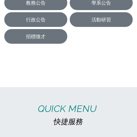
教務公告
學系公告
行政公告
活動研習
招標徵才
03
07
(五)
高雄市立空中大學 115學年度「30+大學試辦計畫」學分學程熱烈招生中！
高雄市立空中大學 115學年度「30+大學試
辦計畫」學分學程熱烈招生中！ 🟥 四大跨域
學分學程 ⚖️ 法律思考與實務運用 💡 社會創
新與創業實務 ✨ 時光顯影－AI數位敘事 💊
29
預
06
(一)
《課務組公告》115年7月1日起開放115-1學期網路選課及現場選課
一、115-1學期選課開放時間為115年7月1日