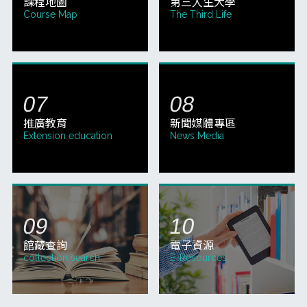
QUICK MENU
快捷服務
校務系統
網路選課
School System
Course selection
網路教學 3.0
新生報名
Online Teaching
Registration