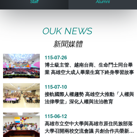
Staff
Alumni
歷史訊息
活動花絮
教務處課務組
法律學系
資訊相關法規
在學資訊
環境設備
新生報名
新聞媒體專區
影音資訊
學習指導中心
大眾傳播學系
校內系統
校務系統
OUK NEWS
新聞媒體
校園行事曆
輔導處
外國語文學系
問卷調查
課程大綱
資訊服務線上報修系統
115-07-26
報名系統
研發處
文化藝術學系
法令規章
網路選課
消耗品申請
博士級主管、越南台商、生命鬥士同台畢
業 高雄空大成人畢業生寫下終身學習故事
秘書處事務組
科技管理學系
書表下載
線上報名
網路教學 3.0 (111-2學期啟用)
會計預警及請購系統
115-07-10
接軌國際人權趨勢 高雄空大推動「人權與
秘書處出納組
健康管理與促進學系
政府公開資訊
線上報名查詢
校園行事曆
教室‧會議室預約系統
法律學堂」深化人權與法治教育
秘書處文書組
常見問答
線上報修最新消息
115-06-12
高雄市立空中大學與高雄市原住民族部落
教學媒體處
意見信箱
大學召開兩校交流會議 共創合作共榮新篇