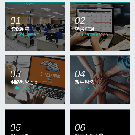
(星期三)上午09:00～115年9月14日(星期一)
止，請同學於規定時間內完成選課。 二、網
路加選課程、換課或現場選課時間自115年8
01
月10日(星期
07
(三)
115-1學期繳費期間8/10~8/18，請準時繳納！
115-1學期選課之課程學雜費，自115年8月
10日(一)開始繳費，並以平信寄發繳費單，
請於115年8月18日(二)前辦理繳費完成。 本
校提供多元的繳費方式： 「臺灣銀行學雜費
入
更多教務公告