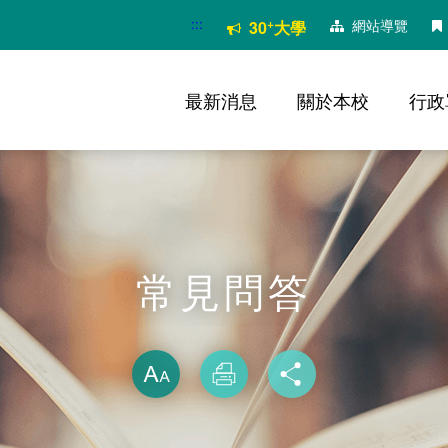
:::
+
網站導覽
30
大學
最新消息
關於本校
行政
常見問答
略過字型切換
放大
列印
分享