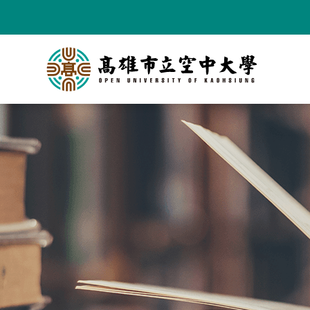
跳
到
主
要
內
容