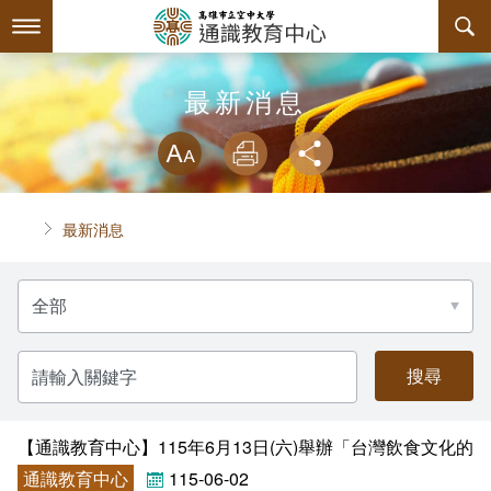
跳
到
主
要
內
最新消息
最新消息
容
略過字型切換
系所簡介
放大
列印
分享
師資陣容
關於中心
首頁
最新消息
課程規劃
中心主任介紹
分
互動服務
諮詢信箱
授課大綱
類
名
稱
回空大首頁
聯絡資訊
教材資訊
檔案下載
請
輸
入
評鑑專區
課程列表
相關連結
關
鍵
字
【通識教育中心】115年6月13日(六)舉辦「台灣飲食文化
課程地圖
活動花絮
內部自我評鑑專區
通識教育中心
115-06-02