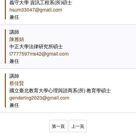
義守大學 資訊工程系(所)碩士
外部自我評鑑專區
課程地圖主頁
hsum33047@gmail.com
兼任
講師
陳雅娟
中正大學法律研究所碩士
t7777597ms42@gmail.com
兼任
講師
蔡佳賢
國立臺北教育大學心理與諮商系(所) 教育學碩士
gendering2023@gmail.com
兼任
第一頁
上一頁