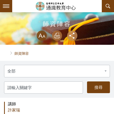
跳
到
主
要
內
最新消息
師資陣容
容
略過字型切換
系所簡介
放大
列印
分享
師資陣容
關於中心
首頁
師資陣容
課程規劃
中心主任介紹
請
互動服務
諮詢信箱
授課大綱
選
擇:
回空大首頁
聯絡資訊
教材資訊
檔案下載
請
輸
入
評鑑專區
課程列表
相關連結
關
鍵
字
講師
課程地圖
活動花絮
內部自我評鑑專區
許家瑞