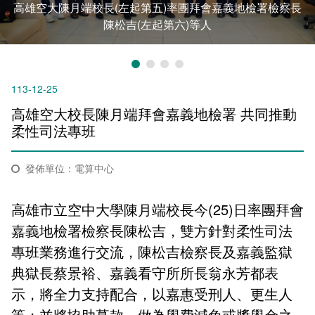
高雄空大陳月端校長(左起第五)率團拜會嘉義地檢署檢察長
新聞媒體專區
影音資訊
學習指導中心
大眾傳播學系
校內系統
校務系統
陳松吉(左起第六)等人
校園行事曆
輔導處
外國語文學系
問卷調查
課程大綱
資訊服務線上報修系統
報名系統
研發處
文化藝術學系
法令規章
網路選課
消耗品申請
113-12-25
高雄空大校長陳月端拜會嘉義地檢署 共同推動
秘書處事務組
科技管理學系
書表下載
線上報名
網路教學 3.0 (111-2學期啟用)
會計預警及請購系統
柔性司法專班
秘書處出納組
健康管理與促進學系
政府公開資訊
線上報名查詢
校園行事曆
教室‧會議室預約系統
發佈單位：電算中心
秘書處文書組
常見問答
線上報修最新消息
高雄市立空中大學陳月端校長今(25)日率團拜會
教學媒體處
意見信箱
嘉義地檢署檢察長陳松吉，雙方針對柔性司法
專班業務進行交流，陳松吉檢察長及嘉義監獄
電算中心
影音資訊
各單位意見信箱
典獄長蔡景裕、嘉義看守所所長翁永芳都表
圖書館
教師意見信箱
示，將全力支持配合，以嘉惠受刑人、更生人
等；並將協助募款，做為學費減免或獎學金之