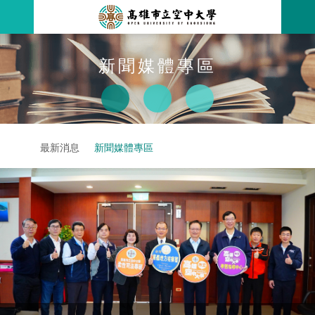
跳
到
主
要
內
最新消息
新聞媒體專區
容
略過字型切換
關於本校
全部公告
放大
列印
分享
行政單位
教務公告
空大簡介
首頁
最新消息
新聞媒體專區
學術單位
學系公告
本校位置
行政單位簡介
立案證明
主題網站
行政公告
空大校刊
我們的校長
學術單位簡介
空大校史
校務資訊
活動研習
資訊圖像化專區
校長室
通識教育中心
其他好站
空大有利的學習條件
招標徵才
校內分機(pdf)
教務處註冊組
工商管理學系
國內外開放課程
招生資訊
組織架構
EN
歷史訊息
活動花絮
教務處課務組
法律學系
資訊相關法規
在學資訊
環境設備
新生報名