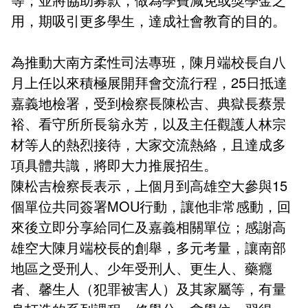
會計室
諮詢信箱
用，期吸引更多學生，達成社會教育的目的。
人事室
諮詢信箱進度查詢
為推動大南方柔性司法專班，陳月端校長自八
月上任以來積極展開拜會交流行程，25日抵達
嘉義地檢署，受到檢察長陳松吉、典獄長蔡景
裕、看守所所長翁永芳，以及主任觀護人林宗
材等人的熱烈接待，大家交流熱絡，且達成多
項具體共識，將即大力推展招生。
陳松吉檢察長表示，上個月到高雄空大參與15
個單位共同簽署MOU行動，讓他非常感動，回
來後立即分享給同仁及嘉義相關單位；感謝高
雄空大陳月端校長的創舉，多元考量，讓南部
地區之受刑人、少年受刑人、更生人、藥癮
者、馨生人（犯罪被害人）及其家屬等，有量