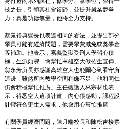
身打造的系列課程，修學分、拿學位，習得一
技之長，引領其社會復歸，並提升就業競爭
力；真是功德無量，他將全力支持。
蔡景裕典獄長也表達相同的看法，並提出部分
學員可能有經濟問題，需要學費減免或獎學金
等補助。他表示，嘉義監獄受刑人學習心積
極，生源頗豐，會幫忙高雄空大做招生宣傳。
翁永芳所長亦感謝高雄空大也能關心到看守所
這邊，雖然所內教學空間稍嫌不足，他和同仁
仍會積極幫忙推廣。主任觀護人林宗材也表
示，得悉空大這項計畫，內心很感動，課程設
計蠻符合更生人需求，他會用心幫忙推廣。
有關學員經濟問題，陳月端校長和陳松吉檢察