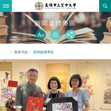
跳
到
主
要
內
最新消息
新聞媒體專區
容
略過字型切換
關於本校
全部公告
放大
列印
分享
行政單位
教務公告
空大簡介
首頁
最新消息
新聞媒體專區
學術單位
學系公告
本校位置
行政單位簡介
立案證明
主題網站
行政公告
空大校刊
我們的校長
學術單位簡介
空大校史
校務資訊
活動研習
資訊圖像化專區
校長室
通識教育中心
其他好站
空大有利的學習條件
招標徵才
校內分機(pdf)
教務處註冊組
工商管理學系
國內外開放課程
招生資訊
組織架構
EN
歷史訊息
活動花絮
教務處課務組
法律學系
資訊相關法規
在學資訊
環境設備
新生報名