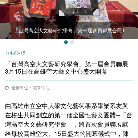
新聞媒體專區
影音資訊
學習指導中心
大眾傳播學系
校內系統
校務系統
校園行事曆
輔導處
外國語文學系
問卷調查
課程大綱
資訊服務線上報修系統
「台灣高空大文藝研究學會」第一屆會員聯展合照1
報名系統
研發處
文化藝術學系
法令規章
網路選課
消耗品申請
秘書處事務組
科技管理學系
書表下載
線上報名
網路教學 3.0 (111-2學期啟用)
會計預警及請購系統
114-03-15
「台灣高空大文藝研究學會」第一屆會員聯展
秘書處出納組
健康管理與促進學系
政府公開資訊
線上報名查詢
校園行事曆
教室‧會議室預約系統
3月15日在高雄空大藝文中心盛大開幕
秘書處文書組
常見問答
線上報修最新消息
發佈單位：電算中心
教學媒體處
意見信箱
由高雄市立空中大學文化藝術學系畢業系友與
電算中心
影音資訊
各單位意見信箱
在校生共同創立的第一個全國性藝文團體─「台
灣高空大文藝研究學會」，將首次會員聯展獻
圖書館
教師意見信箱
給母校高雄空大。15日盛大的開幕儀式中，陳