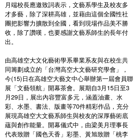
會計室
諮詢信箱
月端校長應邀致詞表示，文藝系學生及校友多
才多藝，除了深耕高雄，並藉由這個全國性社
人事室
諮詢信箱進度查詢
團把影響力擴散到全國，看到現場作品美不勝
收，除了讚嘆，也要感謝文藝系師生的長年付
出。
由高雄空大文化藝術學系畢業系友與在校生共
同籌劃成立的「台灣高空大文藝研究學會」，
今(15)日在高雄空大藝文中心舉辦第一屆會員聯
展「文藝領航」開幕茶會。展期自3月15日至3
月29日，展出內容豐富多元，涵蓋油畫、水
彩、水墨、書法、版畫等70件精彩作品，充分
展現高雄空大文藝系師生與校友的深厚藝術底
蘊與創作能量。開幕儀式中，由梁美月理事長
代表致贈「國色天香」彩墨、黃旭致贈「桃李