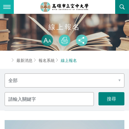
跳
到
主
要
內
最新消息
線上報名
容
略過字型切換
關於本校
全部公告
放大
列印
分享
行政單位
教務公告
空大簡介
首頁
最新消息
報名系統
線上報名
學術單位
學系公告
本校位置
行政單位簡介
立案證明
選
主題網站
行政公告
空大校刊
我們的校長
學術單位簡介
空大校史
擇
分
類
校務資訊
活動研習
資訊圖像化專區
校長室
通識教育中心
其他好站
空大有利的學習條件
請
輸
入
招標徵才
校內分機(pdf)
教務處註冊組
工商管理學系
國內外開放課程
招生資訊
組織架構
EN
關
鍵
字
歷史訊息
活動花絮
教務處課務組
法律學系
資訊相關法規
在學資訊
環境設備
新生報名