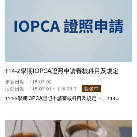
新聞媒體專區
影音資訊
學習指導中心
大眾傳播學系
校內系統
校務系統
校園行事曆
輔導處
外國語文學系
問卷調查
課程大綱
資訊服務線上報修系統
報名系統
研發處
文化藝術學系
法令規章
網路選課
消耗品申請
秘書處事務組
科技管理學系
書表下載
線上報名
網路教學 3.0 (111-2學期啟用)
會計預警及請購系統
秘書處出納組
健康管理與促進學系
政府公開資訊
線上報名查詢
校園行事曆
教室‧會議室預約系統
114-2學期IOPCA證照申請審核科目及規定
秘書處文書組
常見問答
線上報修最新消息
更新日期：115-07-02
活動日期：115-07-01 ~ 115-08-31
報名中
教學媒體處
意見信箱
114-2學期IOPCA證照申請審核科目及規定 一、114...
電算中心
影音資訊
各單位意見信箱
圖書館
教師意見信箱