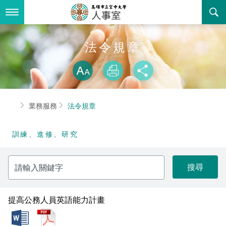
跳
到
主
要
內
最新消息
法令規章
容
略過字型切換
關於我們
放大
列印
分享
業務服務
組織職掌
首頁
業務服務
法令規章
書表下載
聯絡資訊
法令規章
訓練、進修、研究
回空大首頁
活動花絮
性騷擾防治專區
請
諮詢信箱
性別平等專區
輸
入
關
教師申訴評議委員會
鍵
字
提高公務人員英語能力計畫
常見問答
doc
pdf