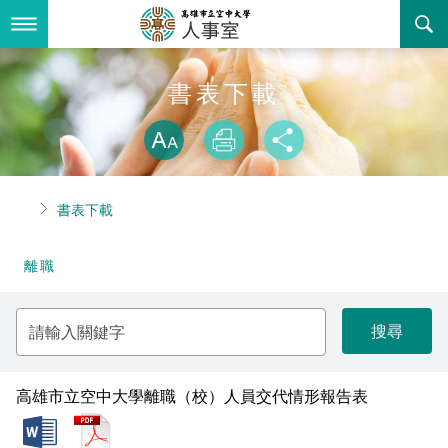
跳
到
主
要
內
最新消息
書表下載
容
略過字型切換
關於我們
放大
列印
分享
業務服務
組織職掌
首頁
書表下載
書表下載
聯絡資訊
法令規章
離職
回空大首頁
活動花絮
性騷擾防治專區
請
諮詢信箱
性別平等專區
輸
入
關
教師申訴評議委員會
鍵
字
高雄市立空中大學離職（校）人員交代情形報告表
常見問答
doc
pdf