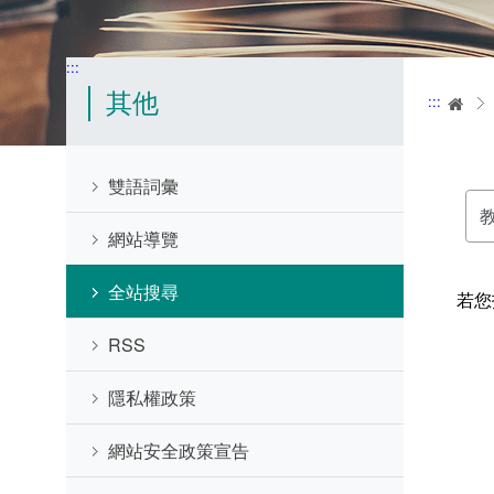
:::
其他
:::
首
雙語詞彙
請
網站導覽
輸
入
關
全站搜尋
鍵
若您
字
RSS
隱私權政策
網站安全政策宣告