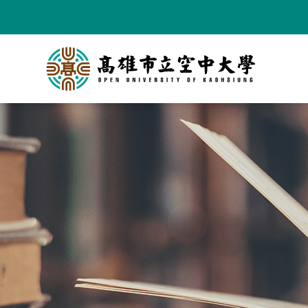
跳
到
主
要
內
容