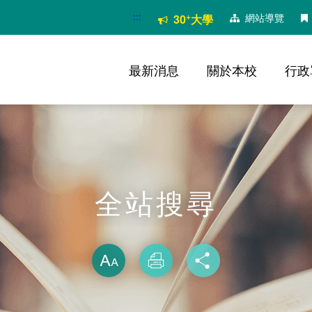
:::
+
網站導覽
30
大學
最新消息
關於本校
行政
全站搜尋
略過字型切換
放大
列印
分享