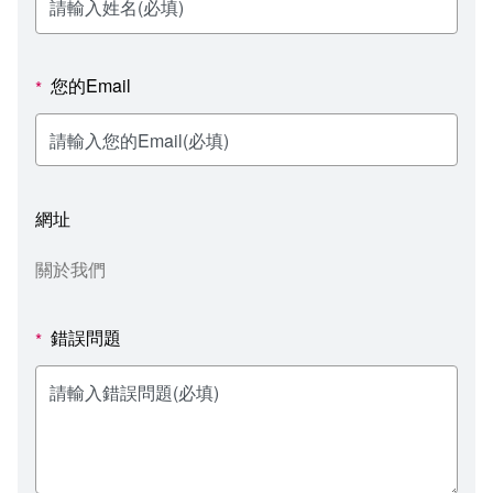
新聞媒體專區
影音資訊
學習指導中心
大眾傳播學系
校內系統
校務系統
校園行事曆
輔導處
外國語文學系
問卷調查
課程大綱
資訊服務線上報修系統
您的Email
*
報名系統
研發處
文化藝術學系
法令規章
網路選課
消耗品申請
秘書處事務組
科技管理學系
書表下載
線上報名
網路教學 3.0 (111-2學期啟用)
會計預警及請購系統
網址
秘書處出納組
健康管理與促進學系
政府公開資訊
線上報名查詢
校園行事曆
教室‧會議室預約系統
關於我們
秘書處文書組
常見問答
線上報修最新消息
錯誤問題
*
教學媒體處
意見信箱
電算中心
影音資訊
各單位意見信箱
圖書館
教師意見信箱