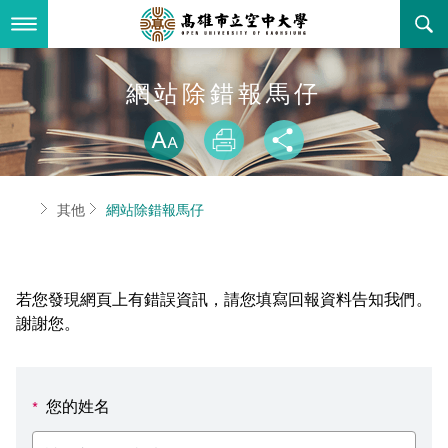
跳
到
主
要
內
最新消息
網站除錯報馬仔
容
略過字型切換
關於本校
全部公告
放大
列印
分享
行政單位
教務公告
空大簡介
首頁
其他
網站除錯報馬仔
學術單位
學系公告
本校位置
行政單位簡介
立案證明
主題網站
行政公告
空大校刊
我們的校長
學術單位簡介
空大校史
若您發現網頁上有錯誤資訊，請您填寫回報資料告知我們。
校務資訊
活動研習
資訊圖像化專區
校長室
通識教育中心
其他好站
空大有利的學習條件
謝謝您。
招標徵才
校內分機(pdf)
教務處註冊組
工商管理學系
國內外開放課程
招生資訊
組織架構
EN
您的姓名
*
歷史訊息
活動花絮
教務處課務組
法律學系
資訊相關法規
在學資訊
環境設備
新生報名