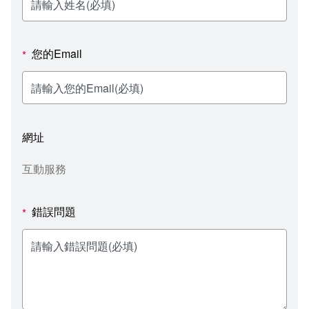
新聞媒體專區
影音資訊
學習指導中心
大眾傳播學系
校內系統
校務系統
校園行事曆
輔導處
外國語文學系
問卷調查
課程大綱
資訊服務線上報修系統
您的Email
*
報名系統
研發處
文化藝術學系
法令規章
網路選課
消耗品申請
秘書處事務組
科技管理學系
書表下載
線上報名
網路教學 3.0 (111-2學期啟用)
會計預警及請購系統
網址
秘書處出納組
健康管理與促進學系
政府公開資訊
線上報名查詢
校園行事曆
教室‧會議室預約系統
互動服務
秘書處文書組
常見問答
線上報修最新消息
錯誤問題
*
教學媒體處
意見信箱
電算中心
影音資訊
各單位意見信箱
圖書館
教師意見信箱