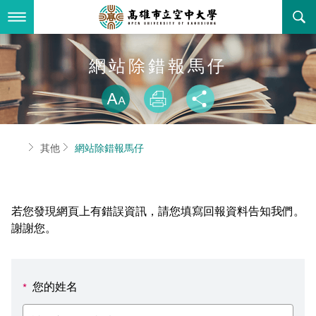
跳
到
主
要
內
最新消息
網站除錯報馬仔
容
略過字型切換
關於本校
全部公告
放大
列印
分享
行政單位
教務公告
空大簡介
首頁
其他
網站除錯報馬仔
學術單位
學系公告
本校位置
行政單位簡介
立案證明
主題網站
行政公告
空大校刊
我們的校長
學術單位簡介
空大校史
若您發現網頁上有錯誤資訊，請您填寫回報資料告知我們。
校務資訊
活動研習
資訊圖像化專區
校長室
通識教育中心
其他好站
空大有利的學習條件
謝謝您。
招標徵才
校內分機(pdf)
教務處註冊組
工商管理學系
國內外開放課程
招生資訊
組織架構
EN
您的姓名
*
歷史訊息
活動花絮
教務處課務組
法律學系
資訊相關法規
在學資訊
環境設備
新生報名