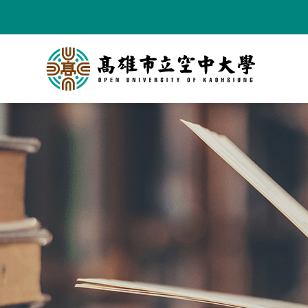
跳
到
主
要
內
容