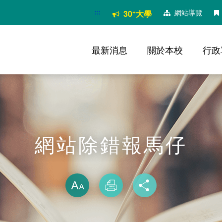
:::
+
網站導覽
30
大學
最新消息
關於本校
行政
網站除錯報馬仔
略過字型切換
放大
列印
分享