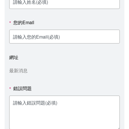
新聞媒體專區
影音資訊
學習指導中心
大眾傳播學系
校內系統
校務系統
校園行事曆
輔導處
外國語文學系
問卷調查
課程大綱
資訊服務線上報修系統
您的Email
*
報名系統
研發處
文化藝術學系
法令規章
網路選課
消耗品申請
秘書處事務組
科技管理學系
書表下載
線上報名
網路教學 3.0 (111-2學期啟用)
會計預警及請購系統
網址
秘書處出納組
健康管理與促進學系
政府公開資訊
線上報名查詢
校園行事曆
教室‧會議室預約系統
最新消息
秘書處文書組
常見問答
線上報修最新消息
錯誤問題
*
教學媒體處
意見信箱
電算中心
影音資訊
各單位意見信箱
圖書館
教師意見信箱