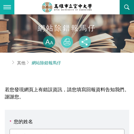
跳
到
主
要
內
最新消息
網站除錯報馬仔
容
略過字型切換
關於本校
全部公告
放大
列印
分享
行政單位
教務公告
空大簡介
首頁
其他
網站除錯報馬仔
學術單位
學系公告
本校位置
行政單位簡介
立案證明
主題網站
行政公告
空大校刊
我們的校長
學術單位簡介
空大校史
若您發現網頁上有錯誤資訊，請您填寫回報資料告知我們。
校務資訊
活動研習
資訊圖像化專區
校長室
通識教育中心
其他好站
空大有利的學習條件
謝謝您。
招標徵才
校內分機(pdf)
教務處註冊組
工商管理學系
國內外開放課程
招生資訊
組織架構
EN
您的姓名
*
歷史訊息
活動花絮
教務處課務組
法律學系
資訊相關法規
在學資訊
環境設備
新生報名