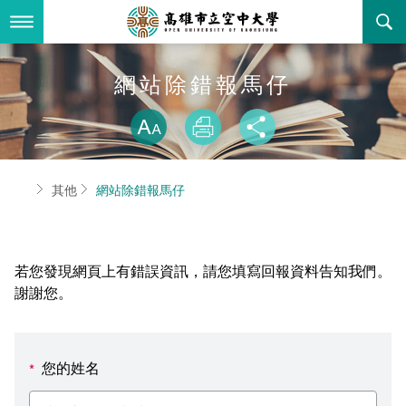
跳
到
主
要
內
最新消息
網站除錯報馬仔
容
略過字型切換
關於本校
全部公告
放大
列印
分享
行政單位
教務公告
空大簡介
首頁
其他
網站除錯報馬仔
學術單位
學系公告
本校位置
行政單位簡介
立案證明
主題網站
行政公告
空大校刊
我們的校長
學術單位簡介
空大校史
若您發現網頁上有錯誤資訊，請您填寫回報資料告知我們。
校務資訊
活動研習
資訊圖像化專區
校長室
通識教育中心
其他好站
空大有利的學習條件
謝謝您。
招標徵才
校內分機(pdf)
教務處註冊組
工商管理學系
國內外開放課程
招生資訊
組織架構
EN
您的姓名
*
歷史訊息
活動花絮
教務處課務組
法律學系
資訊相關法規
在學資訊
環境設備
新生報名