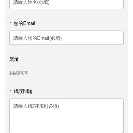
新聞媒體專區
影音資訊
學習指導中心
大眾傳播學系
校內系統
校務系統
校園行事曆
輔導處
外國語文學系
問卷調查
課程大綱
資訊服務線上報修系統
您的Email
*
報名系統
研發處
文化藝術學系
法令規章
網路選課
消耗品申請
秘書處事務組
科技管理學系
書表下載
線上報名
網路教學 3.0 (111-2學期啟用)
會計預警及請購系統
網址
秘書處出納組
健康管理與促進學系
政府公開資訊
線上報名查詢
校園行事曆
教室‧會議室預約系統
組織職掌
秘書處文書組
常見問答
線上報修最新消息
錯誤問題
*
教學媒體處
意見信箱
電算中心
影音資訊
各單位意見信箱
圖書館
教師意見信箱