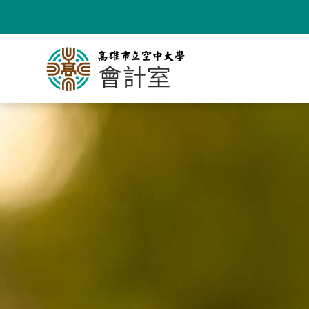
跳
到
主
要
內
容