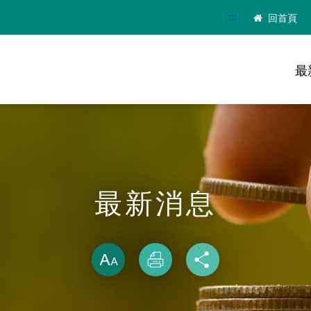
:::
回首頁
最
最新消息
略過字型切換
放大
列印
分享