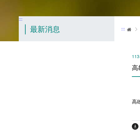
:::
最新消息
:::
首
113
高
高