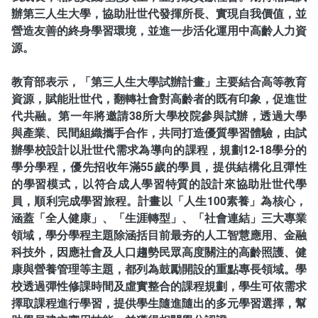
常見問答
辦第三人生大學，協助壯世代發揮所長、實現自我價值，並
營造友善的終身學習環境，並進一步活化運用中高齡人力資
相關連結
源。
教育部表示，「第三人生大學試辦計畫」主要結合高等教育
資源，賦能壯世代，翻轉社會對高齡者的既有印象，促進世
代共融。第一年將邀請38所大學校院參與試辦，透過大學
與產業、民間組織攜手合作，共同打造優質學習體驗，由試
辦學校設計以壯世代需求為導向的課程，規劃12-18學分的
學分學程，優先招收年滿55歲的學員，提供結構化且彈性
的學習模式，以符合成人學習特質的設計來協助壯世代學
員，順利完成學習旅程。計畫以「人生100素養」為核心，
涵蓋「全人健康」、「生涯轉型」、「社會連結」三大專業
領域，學分學程主題除涵括目前最夯的人工智慧應用、金融
科技外，因應社會及人口趨勢民眾高度關注的高齡照護、健
康與營養管理等主題，都列為鼓勵開設的重點專長領域。學
校透過彈性修課時間及虛實整合的課程規劃，學生可依需求
擇取課程進行學習，提供學生隨進隨出的多元學習選擇，幫