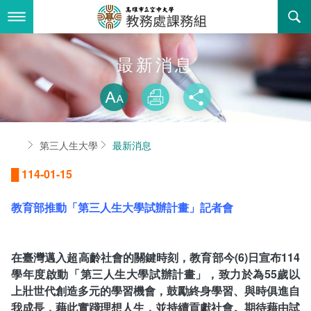
跳
到
主
要
內
最新消息
最新消息
容
略過字型切換
關於我們
放大
列印
分享
業務服務
組織職掌
首頁
第三人生大學
最新消息
書表下載
聯絡資訊
法令規章
█
114-01-15
回空大首頁
活動花絮
學期課程相關資訊
教育部推動「第三人生大學試辦計畫」記者會
諮詢信箱
學系/中心 課程列表
課程大綱查詢
在臺灣邁入超高齡社會的關鍵時刻，教育部今(6)日宣布114
學年度啟動「第三人生大學試辦計畫」，致力於為55歲以
課程授課教材查詢
上壯世代創造多元的學習機會，鼓勵終身學習、與時俱進自
我成長，藉此實踐理想人生，並持續貢獻社會。期待藉由試