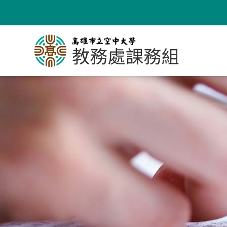
跳
到
主
要
內
容