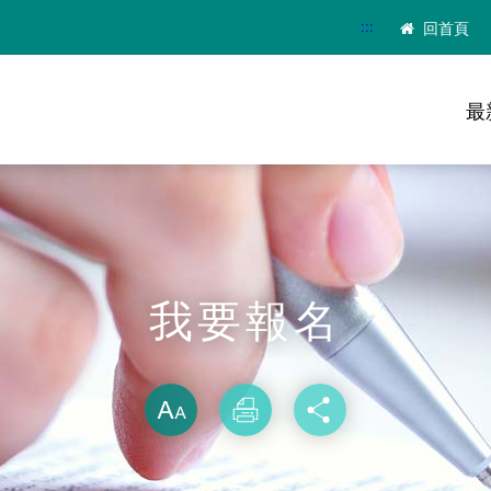
:::
回首頁
最
我要報名
略過字型切換
放大
列印
分享