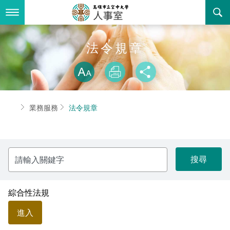
跳
到
主
要
內
最新消息
法令規章
容
略過字型切換
關於我們
放大
列印
分享
業務服務
組織職掌
首頁
業務服務
法令規章
書表下載
聯絡資訊
法令規章
回空大首頁
活動花絮
性騷擾防治專區
請
輸
諮詢信箱
性別平等專區
入
關
鍵
教師申訴評議委員會
字
綜合性法規
進入
常見問答